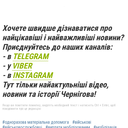
Хочете швидше дізнаватися про
найцікавіші і найважливіші новини?
Приєднуйтесь до наших каналів:
- в
TELEGRAM
- у
VIBER
- в
INSTAGRAM
Тут тільки найактульніші відео,
новини та історії Чернігова!
Якщо ви помітили помилку, виділіть необхідний текст і натисніть Ctrl + Enter, щоб
повідомити про це редакцію
#одноразова матеріальна допомога
#військові
#військовослужбовці
#виплати мобілізованим
#мобілізація