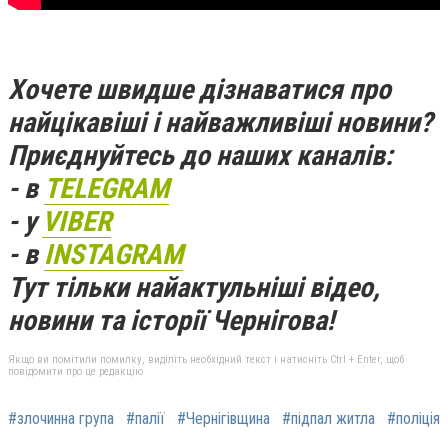
Хочете швидше дізнаватися про
найцікавіші і найважливіші новини?
Приєднуйтесь до наших каналів:
- в
TELEGRAM
- у
VIBER
- в
INSTAGRAM
Тут тільки найактульніші відео,
новини та історії Чернігова!
Якщо ви помітили помилку, виділіть необхідний текст і натисніть Ctrl + Enter, щоб
повідомити про це редакцію
#злочинна група
#палії
#Чернігівщина
#підпал житла
#поліція