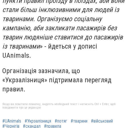
пункти правил проїзду в поїздах, аби вони
стали більш інклюзивними для людей із
тваринами. Організуємо соціальну
кампанію, аби закликати пасажирів без
тварин людяніше ставитися до пасажирів
із тваринами
» - йдеться у дописі
UAnimals.
Організація зазначила, що
«Укрзалізниця» підтримала перегляд
правил.
Якщо ви помітили помилку, виділіть необхідний текст і натисніть Ctrl + Enter, щоб
повідомити про це редакцію
#UAnimals
#Укрзалізниця
#потяг
#тварини
#військовий
#Чернігів
#скандал
#правила