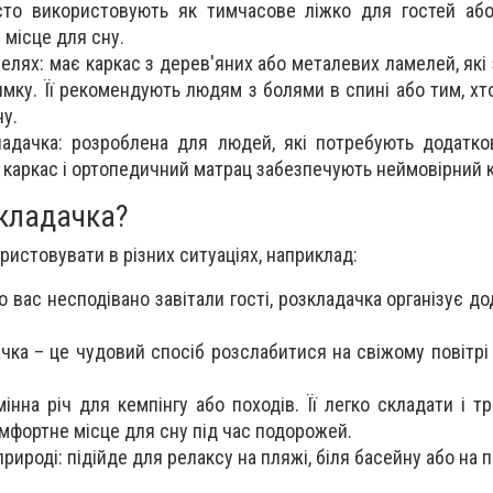
сто використовують як тимчасове ліжко для гостей аб
 місце для сну.
елях: має каркас з дерев'яних або металевих ламелей, які
мку. Її рекомендують людям з болями в спині або тим, хт
ну.
адачка: розроблена для людей, які потребують додатко
 каркас і ортопедичний матрац забезпечують неймовірний 
кладачка?
истовувати в різних ситуаціях, наприклад:
о вас несподівано завітали гості, розкладачка організує д
чка – це чудовий спосіб розслабитися на свіжому повітрі 
інна річ для кемпінгу або походів. Її легко складати і т
мфортне місце для сну під час подорожей.
рироді: підійде для релаксу на пляжі, біля басейну або на пі