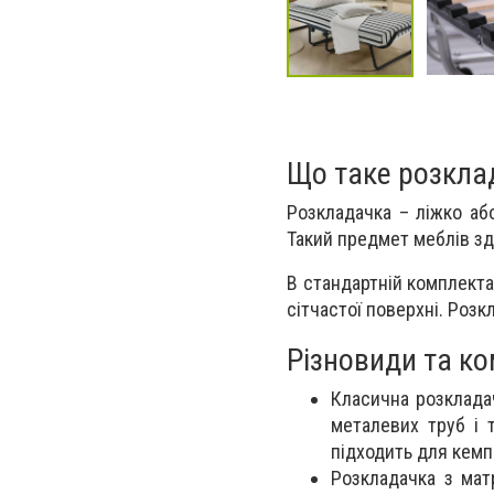
Що таке розкла
Розкладачка – ліжко аб
Такий предмет меблів зд
В стандартній комплекта
сітчастої поверхні. Розк
Різновиди та к
Класична розклада
металевих труб і т
підходить для кемпі
Розкладачка з мат