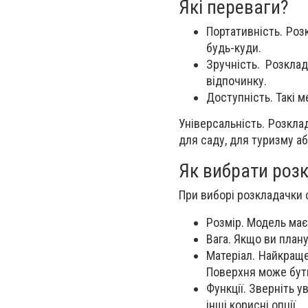
Які переваги?
Портативність. Роз
будь-куди.
Зручність. Розкла
відпочинку.
Доступність. Такі м
Універсальність. Розкла
для саду, для туризму аб
Як вибрати роз
При виборі розкладачки с
Розмір. Модель має
Вага. Якщо ви план
Матеріал. Найкращ
Поверхня може бути
Функції. Зверніть у
інші корисні опції.