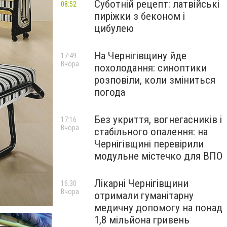
Суботній рецепт: латвійські
08:52
пиріжки з беконом і
цибулею
На Чернігівщину йде
17:49
Вчора
похолодання: синоптики
розповіли, коли зміниться
погода
Без укриття, вогнегасників і
17:16
Вчора
стабільного опалення: на
Чернігівщині перевірили
модульне містечко для ВПО
Лікарні Чернігівщини
16:30
Вчора
отримали гуманітарну
медичну допомогу на понад
1,8 мільйона гривень