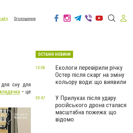
сайті
Оголошення
ОСТАННІ НОВИНИ
Екологи перевірили річку
10:08
Остер після скарг на зміну
кольору води: що виявили
 для сну для
кладачка
– це
У Прилуках після удару
09:47
російського дрона сталася
масштабна пожежа: що
відомо