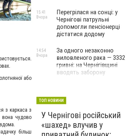
Перегрілася на сонці: у
15:41
Вчора
Чернігові патрульні
допомогли пенсіонерці
дістатися додому
За одного незаконно
14:54
Вчора
виловленого рака — 3332
ристовується.
гривні: на Чернігівщині
овах.
вводять заборону
полотняної або
ТОП НОВИНИ
я з каркаса з
У Чернігові російський
, вона чудово
«шахед» влучив у
 вдома.
ладачку більш
приватний будинок: