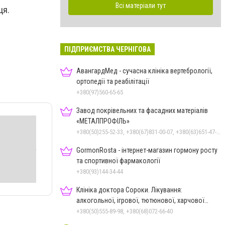
Всі матеріали тут
ця.
ПІДПРИЄМСТВА ЧЕРНІГОВА
АвангардМед - сучасна клініка вертебрології,
ортопедії та реабілітації
+380(97)560-65-65
Завод покрівельних та фасадних матеріалів
«МЕТАЛПРОФІЛЬ»
+380(50)255-52-33, +380(67)831-00-07, +380(63)651-47-33
GormonRosta - інтернет-магазин гормону росту
та спортивної фармакології
+380(93)144-34-44
Клініка доктора Сороки. Лікування:
алкогольної, ігрової, тютюнової, харчової
залежностей, неврозів т
+380(50)555-89-98, +380(68)072-66-40