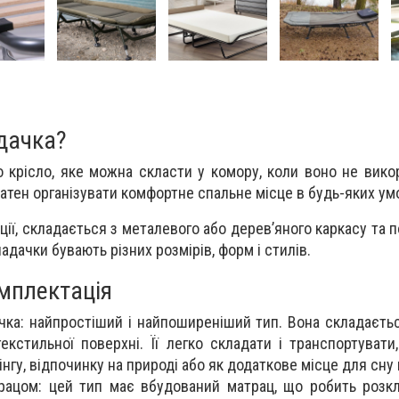
дачка?
о крісло, яке можна скласти у комору, коли воно не вико
атен організувати комфортне спальне місце в будь-яких ум
ції, складається з металевого або дерев’яного каркасу та 
ладачки бувають різних розмірів, форм і стилів.
омплектація
чка: найпростіший і найпоширеніший тип. Вона складаєтьс
екстильної поверхні. Її легко складати і транспортувати
нгу, відпочинку на природі або як додаткове місце для сну
рацом: цей тип має вбудований матрац, що робить розк