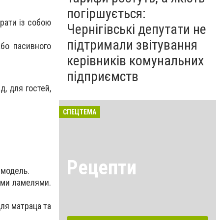
погіршується:
брати із собою
Чернігівські депутати не
підтримали звітування
або пасивного
керівників комунальних
підприємств
д, для гостей,
СПЕЦТЕМА
Рецепти
 модель.
ими ламелями.
для матраца та