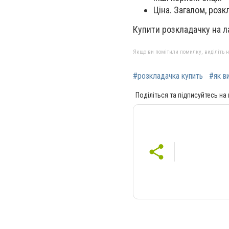
Ціна. Загалом, роз
Купити розкладачку на л
Якщо ви помітили помилку, виділіть нео
#розкладачка купить
#як в
Поділіться та підписуйтесь на