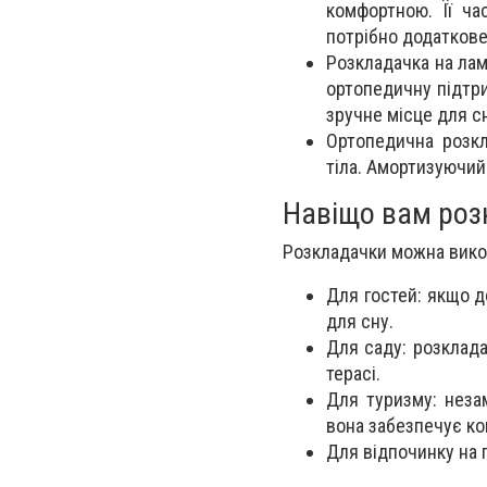
комфортною. Її ча
потрібно додаткове
Розкладачка на лам
ортопедичну підтри
зручне місце для с
Ортопедична розкл
тіла. Амортизуючий
Навіщо вам роз
Розкладачки можна викор
Для гостей: якщо д
для сну.
Для саду: розклада
терасі.
Для туризму: незам
вона забезпечує ко
Для відпочинку на п