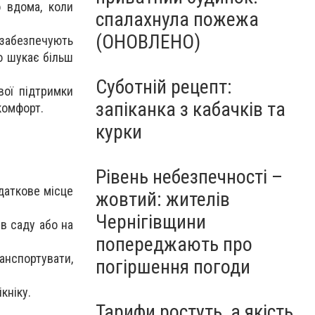
о вдома, коли
спалахнула пожежа
(ОНОВЛЕНО)
 забезпечують
о шукає більш
Суботній рецепт:
вої підтримки
запіканка з кабачків та
комфорт.
курки
Рівень небезпечності –
одаткове місце
жовтий: жителів
Чернігівщини
в саду або на
попереджають про
ранспортувати,
погіршення погоди
кніку.
Тарифи ростуть, а якість