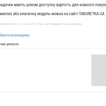
кладачки мають цілком доступну вартість для кожного покуп
амелях або класичну модель можна на сайті TABURETKA.UA.
бхідний текст і натисніть Ctrl + Enter, щоб повідомити про це редакцію
ибрати розкладачку
 наші джерела