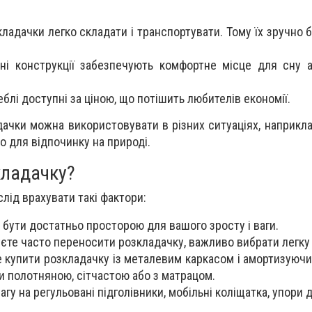
кладачки легко складати і транспортувати. Тому їх зручно 
дні конструкції забезпечують комфортне місце для сну 
еблі доступні за ціною, що потішить любителів економії.
дачки можна використовувати в різних ситуаціях, наприкла
о для відпочинку на природі.
кладачку?
лід врахувати такі фактори:
 бути достатньо просторою для вашого зросту і ваги.
уєте часто переносити розкладачку, важливо вибрати легку
е купити розкладачку із металевим каркасом і амортизуюч
 полотняною, сітчастою або з матрацом.
вагу на регульовані підголівники, мобільні коліщатка, упори 