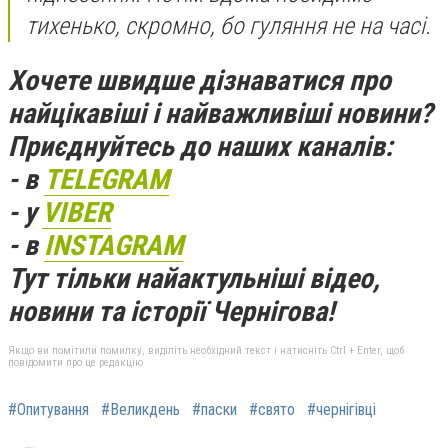
тихенько, скромно, бо гуляння не на часі.
Хочете швидше дізнаватися про
найцікавіші і найважливіші новини?
Приєднуйтесь до наших каналів:
- в
TELEGRAM
- у
VIBER
- в
INSTAGRAM
Тут тільки найактульніші відео,
новини та історії Чернігова!
Якщо ви помітили помилку, виділіть необхідний текст і натисніть Ctrl + Enter, щоб
повідомити про це редакцію
#Опитування
#Великдень
#паски
#свято
#чернігівці