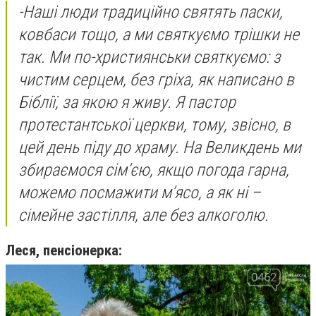
-
Наші люди традиційно святять паски,
ковбаси тощо, а ми святкуємо трішки не
так. Ми по-християнськи святкуємо: з
чистим серцем, без гріха, як написано в
Біблії, за якою я живу. Я пастор
протестантської церкви, тому, звісно, в
цей день піду до храму. На Великдень ми
збираємося сім’єю, якщо погода гарна,
можемо посмажити м’ясо, а як ні –
сімейне застілля, але без алкоголю.
Леся, пенсіонерка: