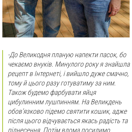
-
До Великодня планую напекти пасок, бо
чекаємо внуків. Минулого року я знайшла
рецепт в Інтернеті, і вийшло дуже смачно,
тому й цього разу готуватиму за ним.
Також будемо фарбувати яйця
цибулинним лушпинням. На Великдень
обов’язково підемо святити кошик, адже
після цього відчувається якась радість та
піднесення. Потім вдома посидимо