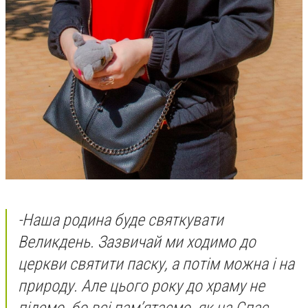
-
Наша родина буде святкувати
Великдень. Зазвичай ми ходимо до
церкви святити паску, а потім можна і на
природу. Але цього року до храму не
підемо, бо всі пам’ятаємо, як на Спас