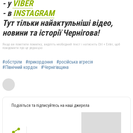
- у
VIBER
- в
INSTAGRAM
Тут тільки найактульніші відео,
новини та історії Чернігова!
Якщо ви помітили помилку, виділіть необхідний текст і натисніть Ctrl + Enter, щоб
повідомити про це редакцію
#обстріли
#прикордоння
#російська агресія
#Північний кордон
#Чернігівщина
Поділіться та підписуйтесь на наші джерела