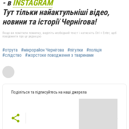
- в
INSTAGRAM
Тут тільки найактульніші відео,
новини та історії Чернігова!
Якщо ви помітили помилку, виділіть необхідний текст і натисніть Ctrl + Enter, щоб
повідомити про це редакцію
#отрута
#мікрорайон Чернігова
#пігулки
#поліція
#слідство
#жорстоке поводження з тваринами
Поділіться та підписуйтесь на наші джерела