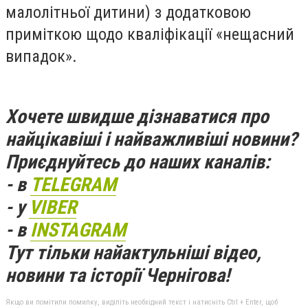
малолітньої дитини) з додатковою
приміткою щодо кваліфікації «нещасний
випадок».
Хочете швидше дізнаватися про
найцікавіші і найважливіші новини?
Приєднуйтесь до наших каналів:
- в
TELEGRAM
- у
VIBER
- в
INSTAGRAM
Тут тільки найактульніші відео,
новини та історії Чернігова!
Якщо ви помітили помилку, виділіть необхідний текст і натисніть Ctrl + Enter, щоб