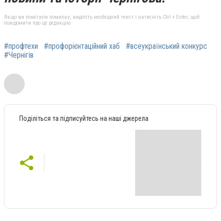
Якщо ви помітили помилку, виділіть необхідний текст і натисніть Ctrl + Enter, щоб
повідомити про це редакцію
#профтехи
#профорієнтаційний хаб
#всеукраїнський конкурс
#Чернігів
Поділіться та підписуйтесь на наші джерела