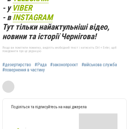
- у
VIBER
- в
INSTAGRAM
Тут тільки найактульніші відео,
новини та історії Чернігова!
Якщо ви помітили помилку, виділіть необхідний текст і натисніть Ctrl + Enter, щоб
повідомити про це редакцію
#дезертирство
#Рада
#законопроєкт
#військова служба
#повернення в частину
Поділіться та підписуйтесь на наші джерела