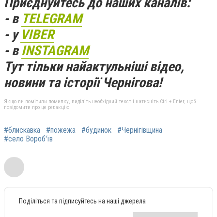
Приєднуйтесь до наших каналів:
- в
TELEGRAM
- у
VIBER
- в
INSTAGRAM
Тут тільки найактульніші відео,
новини та історії Чернігова!
Якщо ви помітили помилку, виділіть необхідний текст і натисніть Ctrl + Enter, щоб
повідомити про це редакцію
#блискавка
#пожежа
#будинок
#Чернігівщина
#село Вороб'їв
Поділіться та підписуйтесь на наші джерела