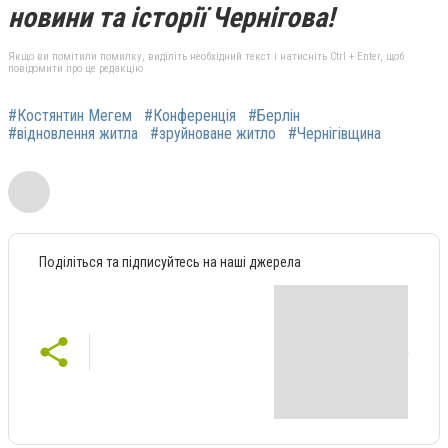
новини та історії Чернігова!
Якщо ви помітили помилку, виділіть необхідний текст і натисніть Ctrl + Enter, щоб
повідомити про це редакцію
#Костянтин Мегем
#Конференція
#Берлін
#відновлення житла
#зруйноване житло
#Чернігівщина
Поділіться та підписуйтесь на наші джерела