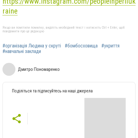
https://www.instagram.com/peopleinperiluk
raine
Якщо ви помітили помилку, виділіть необхідний текст і натисніть Ctrl + Enter, щоб
повідомити про це редакцію
#організація Людина у скруті
#бомбосховища
#укриття
#навчальні заклади
Дмитро Пономаренко
Поділіться та підписуйтесь на наші джерела