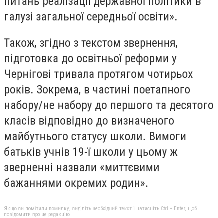
питань реалізації державної політики в
галузі загальної середньої освіти».
Також, згідно з текстом звернення,
підготовка до освітньої реформи у
Чернігові тривала протягом чотирьох
років. Зокрема, в частині поетапного
набору/не набору до першого та десятого
класів відповідно до визначеного
майбутнього статусу школи. Вимоги
батьків учнів 19-ї школи у цьому ж
зверненні назвали «миттєвими
бажаннями окремих родин».
Якщо ви помітили помилку, виділіть необхідний текст і натисніть Ctrl + Enter, щоб
повідомити про це редакцію