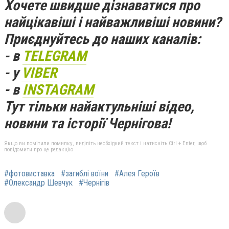
Хочете швидше дізнаватися про
найцікавіші і найважливіші новини?
Приєднуйтесь до наших каналів:
- в
TELEGRAM
- у
VIBER
- в
INSTAGRAM
Тут тільки найактульніші відео,
новини та історії Чернігова!
Якщо ви помітили помилку, виділіть необхідний текст і натисніть Ctrl + Enter, щоб
повідомити про це редакцію
#фотовиставка
#загиблі воїни
#Алея Героїв
#Олександр Шевчук
#Чернігів