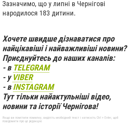
Зазначимо, що у липні в Чернігові
народилося 183 дитини.
Хочете швидше дізнаватися про
найцікавіші і найважливіші новини?
Приєднуйтесь до наших каналів:
- в
TELEGRAM
- у
VIBER
- в
INSTAGRAM
Тут тільки найактульніші відео,
новини та історії Чернігова!
Якщо ви помітили помилку, виділіть необхідний текст і натисніть Ctrl + Enter, щоб
повідомити про це редакцію