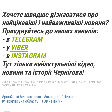
Хочете швидше дізнаватися про
найцікавіші і найважливіші новини?
Приєднуйтесь до наших каналів:
- в
TELEGRAM
- у
VIBER
- в
INSTAGRAM
Тут тільки найактульніші відео,
новини та історії Чернігова!
Якщо ви помітили помилку, виділіть необхідний текст і натисніть Ctrl + Enter, щоб
повідомити про це редакцію
#російські безпілотники
#шахеди
#Чернігів
#Чернігівська область
#ОК «Північ»