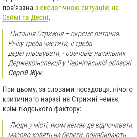
пов’язана
з екологічною ситуацію на
Сеймі та Десні
.
-
Питання Стрижня – окреме питання.
Річку треба чистити, її треба
дерегульовувати,
- розповів начальник
Держекоінспекції у Чернігівській обласні
Сергій Жук
.
При цьому, за словами посадовця, нічого
критичного наразі на Стрижні немає,
крім людського фактору:
-
Люди у місті, яким немає де відпочивати,
масово ходять на береги, понабирають