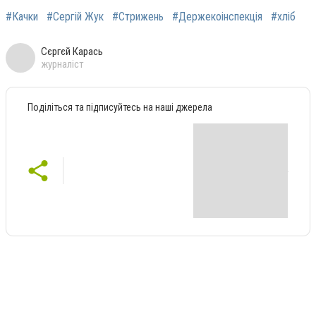
#Качки
#Сергій Жук
#Стрижень
#Держекоінспекція
#хліб
Сєргєй Карась
журналіст
Поділіться та підписуйтесь на наші джерела