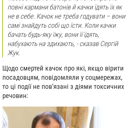
повні кармани батонів й качки їдять їх як
не в себе. Качок не треба годувати – вони
самі знайдуть собі що їсти. Коли качки
бачать будь-яку їжу, вони її їдять,
набухають на здихають,
- сказав Сергій
Жук.
Щодо смертей качок про які, якщо вірити
посадовцям, повідомляли у соцмережах,
то ці події не пов’язані з діями токсичних
речовин: