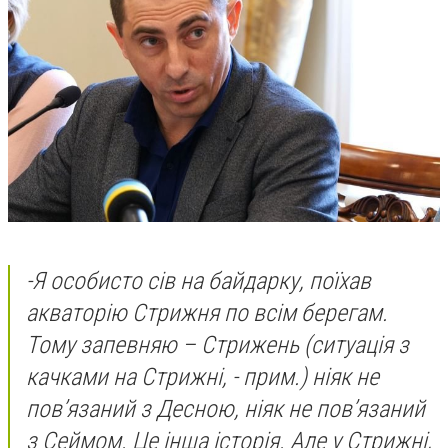
-
Я особисто сів на байдарку, поїхав
акваторію Стрижня по всім берегам.
Тому запевняю – Стрижень
(ситуація з
качками на Стрижні, - прим.)
ніяк не
пов’язаний з Десною, ніяк не пов’язаний
з Сеймом. Це інша історія. Але у Стрижні,