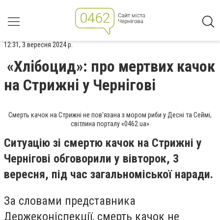
12:31, 3 вересня 2024 р.
«Хлібоцид»: про мертвих качок
на Стрижні у Чернігові
Смерть качок на Стрижні не пов'язана з мором риби у Десні та Сеймі,
світлина порталу «0462.ua»
Ситуацію зі смертю качок на Стрижні у
Чернігові обговорили у вівторок, 3
вересня, під час загальноміської наради.
За словами представника
Держеконіспекції, смерть качок не