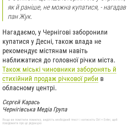
як й раніше, не можна купатися,
- нагадав
пан Жук.
Нагадаємо, у Чернігові заборонили
купатися у Десні, також влада не
рекомендує містянам навіть
наближатися до головної річки міста.
Також міські чиновники заборонять й
стихійний продаж річкової риби
в
обласному центрі.
Сєргєй Карась
Чернігівська Медіа Група
Якщо ви помітили помилку, виділіть необхідний текст і натисніть Ctrl + Enter, щоб
повідомити про це редакцію