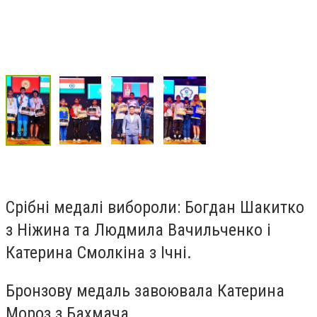
Срібні медалі вибороли: Богдан Шакитко
з Ніжина та Людмила Вачильченко і
Катерина Смолкіна з Ічні.
Бронзову медаль завоювала Катерина
Мороз з Бахмача.