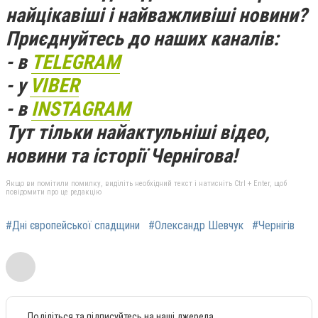
найцікавіші і найважливіші новини?
Приєднуйтесь до наших каналів:
- в
TELEGRAM
- у
VIBER
- в
INSTAGRAM
Тут тільки найактульніші відео,
новини та історії Чернігова!
Якщо ви помітили помилку, виділіть необхідний текст і натисніть Ctrl + Enter, щоб
повідомити про це редакцію
#Дні європейської спадщини
#Олександр Шевчук
#Чернігів
Поділіться та підписуйтесь на наші джерела