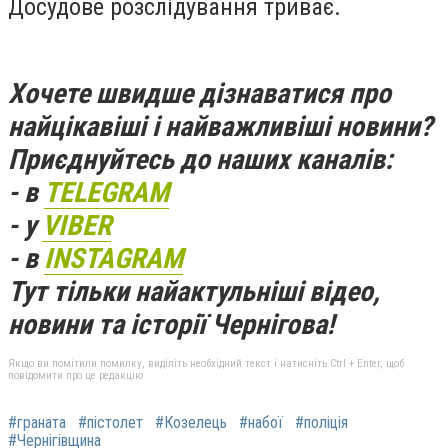
Досудове розслідування триває.
Хочете швидше дізнаватися про
найцікавіші і найважливіші новини?
Приєднуйтесь до наших каналів:
- в
TELEGRAM
- у
VIBER
- в
INSTAGRAM
Тут тільки найактульніші відео,
новини та історії Чернігова!
Якщо ви помітили помилку, виділіть необхідний текст і натисніть Ctrl + Enter, щоб
повідомити про це редакцію
#граната
#пістолет
#Козелець
#набої
#поліція
#Чернігівщина