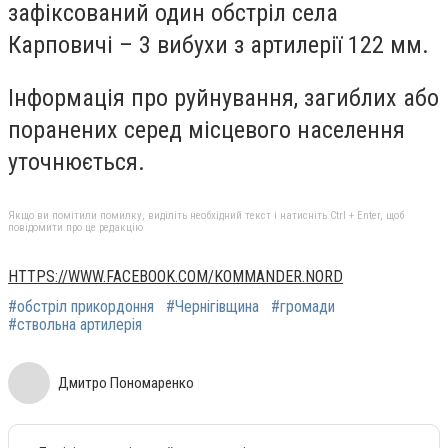
зафіксований один обстріл села
Карповичі – 3 вибухи з артилерії 122 мм.
Інформація про руйнування, загиблих або
поранених серед місцевого населення
уточнюється.
Якщо ви помітили помилку, виділіть необхідний текст і натисніть Ctrl + Enter, щоб
повідомити про це редакцію
HTTPS://WWW.FACEBOOK.COM/KOMMANDER.NORD
#обстріл прикордоння
#Чернігівщина
#громади
#ствольна артилерія
Дмитро Пономаренко