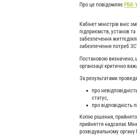
Про це повідомляє
РБК-У
Кабінет міністрів вніс з
підприємств, установ та
забезпечення життєдіяль
забезпечення потреб ЗС
Постановою визначено, щ
організації критично важ
За результатами проведе
про невідповідність
статус,
про відповідність п
Копію рішення, прийнято
прийняття надсилає Міне
розвідувальному органу 