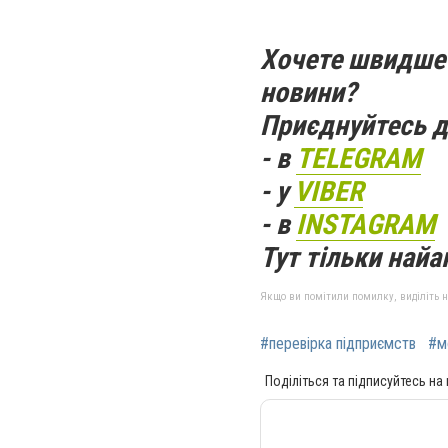
Хочете швидше 
новини?
Приєднуйтесь д
- в
TELEGRAM
- у
VIBER
- в
INSTAGRAM
Тут тільки найак
Якщо ви помітили помилку, виділіть нео
#перевірка підприємств
#м
Поділіться та підписуйтесь на