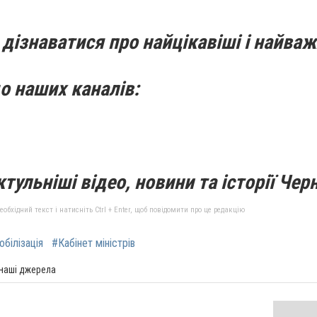
дізнаватися про найцікавіші і найваж
о наших каналів:
тульніші відео, новини та історії Черн
бхідний текст і натисніть Ctrl + Enter, щоб повідомити про це редакцію
обілізація
#Кабінет міністрів
 наші джерела