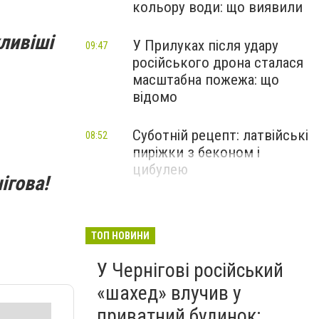
кольору води: що виявили
ливіші
У Прилуках після удару
09:47
російського дрона сталася
масштабна пожежа: що
відомо
Суботній рецепт: латвійські
08:52
пиріжки з беконом і
цибулею
ігова!
ТОП НОВИНИ
У Чернігові російський
«шахед» влучив у
приватний будинок: