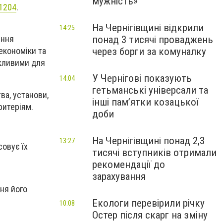
мужність»
1204
.
На Чернігівщині відкрили
14:25
понад 3 тисячі проваджень
ення
через борги за комуналку
економіки та
ажливими для
У Чернігові показують
14:04
гетьманські універсали та
ва, установи,
інші пам’ятки козацької
ритеріям.
доби
На Чернігівщині понад 2,3
13:27
совує їх
тисячі вступників отримали
рекомендації до
зарахування
дня його
Екологи перевірили річку
10:08
Остер після скарг на зміну