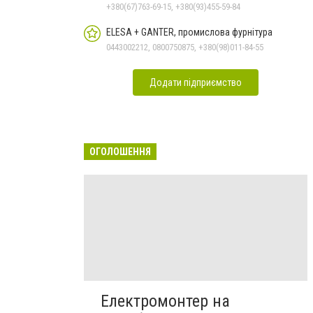
+380(67)763-69-15, +380(93)455-59-84
ELESA + GANTER, промислова фурнітура
0443002212, 0800750875, +380(98)011-84-55
Додати підприємство
ОГОЛОШЕННЯ
Електромонтер на