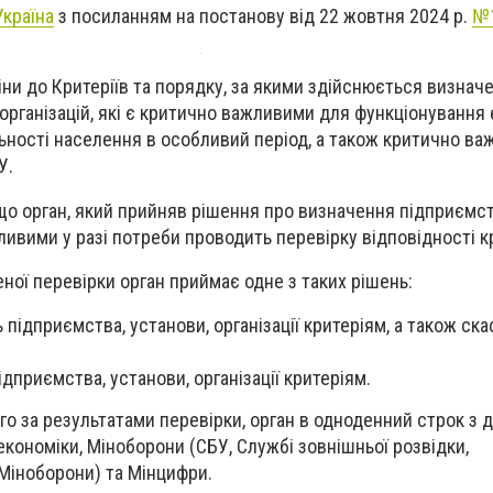
країна
з посиланням на постанову від 22 жовтня 2024 р.
№
міни до Критеріїв та порядку, за якими здійснюється визнач
 організацій, які є критично важливими для функціонування 
ності населення в особливий період, а також критично в
У.
о орган, який прийняв рішення про визначення підприємст
ливими у разі потреби проводить перевірку відповідності к
ної перевірки орган приймає одне з таких рішень:
 підприємства, установи, організації критеріям, а також ска
ідприємства, установи, організації критеріям.
го за результатами перевірки, орган в одноденний строк з 
кономіки, Міноборони (СБУ, Службі зовнішньої розвідки,
Міноборони) та Мінцифри.