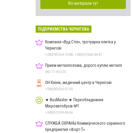
Всі матеріали тут
ПІДПРИЄМСТВА ЧЕРНІГОВА
Компанія «Вуд Стіл», тротуарна плитка у
Чернігові
+380(93)364-16-88, +380(67)662-84-87
Прием металлолома, дорого куплю металл
063-17-40-320
ОН Клінік, медичний центр в Чернігові
+380(80)030-07-00
★ BusMaster ★ Переобладнання
Мікроавтобусів №1
+380(67)599-04-04
СЛУЖБА ОХРАНЫ Коммерческого охранного
предприятия «Форт-Т»