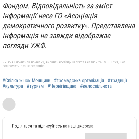
Фондом. Відповідальність за зміст
інформації несе ГО «Асоціація
демократичного розвитку». Представлена
інформація не завжди відображає
погляди УЖФ.
Якщо ви помітили помилку, виділіть необхідний текст і натисніть Ctrl + Enter, щоб
повідомити про це редакцію
#Спілка жінок Менщини
#громадська організація
#традиції
#культура
#туризм
#Чернігівщина
#велоспільнота
Поділіться та підписуйтесь на наші джерела