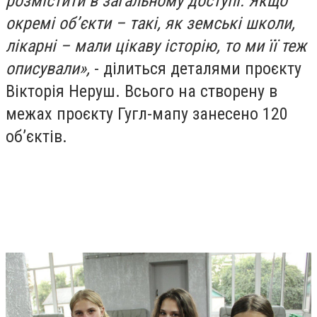
розмістити в загальному доступі. Якщо
окремі обʼєкти – такі, як земські школи,
лікарні – мали цікаву історію, то ми її теж
описували»,
- ділиться деталями проєкту
Вікторія Неруш. Всього на створену в
межах проєкту Гугл-мапу занесено 120
обʼєктів.