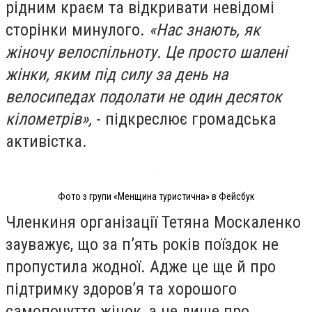
рідним краєм та відкривати невідомі
сторінки минулого.
«Нас знають, як
жіночу велоспільноту. Це просто шалені
жінки, яким під силу за день на
велосипедах подолати не один десяток
кілометрів»,
- підкреслює громадська
активістка.
Фото з групи «Менщина туристична» в Фейсбук
Членкиня організації Тетяна Москаленко
зауважує, що за пʼять років поїздок не
пропустила жодної. Адже це ще й про
підтримку здоровʼя та хорошого
самопочуття жінок, а не лише про