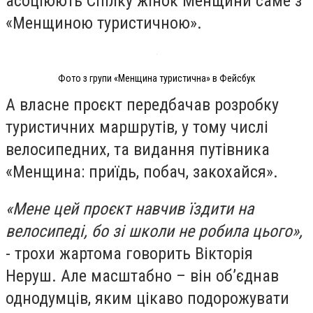
асоціюють Спілку жінок Менщини саме з
«Менщиною туристичною».
Фото з групи «Менщина туристична» в Фейсбук
А власне проєкт передбачав розробку
туристичних маршрутів, у тому числі
велосипедних, та видання путівника
«Менщина: приїдь, побач, закохайся».
«Мене цей проєкт навчив їздити на
велосипеді, бо зі школи не робила цього»,
- трохи жартома говорить Вікторія
Неруш. Але масштабно – він обʼєднав
однодумців, яким цікаво подорожувати