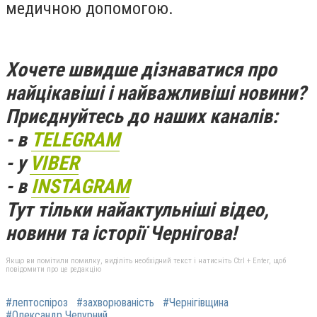
медичною допомогою.
Хочете швидше дізнаватися про
найцікавіші і найважливіші новини?
Приєднуйтесь до наших каналів:
- в
TELEGRAM
- у
VIBER
- в
INSTAGRAM
Тут тільки найактульніші відео,
новини та історії Чернігова!
Якщо ви помітили помилку, виділіть необхідний текст і натисніть Ctrl + Enter, щоб
повідомити про це редакцію
#лептоспіроз
#захворюваність
#Чернігівщина
#Олександр Чепурний