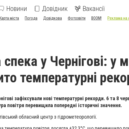
Новини
Довідник
Вакансії
Карта міста
Погода
Довідкова
Фотозвіти
BOOM!
Реклама на 
спека у Чернігові: у м
бито температурні рек
нігові зафіксували нові температурні рекорди. 6 та 8 чер
а повітря перевищила попередні історичні значення.
гівський обласний центр з гідрометеорології.
а температура повітря досягла +32,3°С, що перевищило по