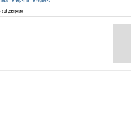
пека
#Чернігів
#червень
 наші джерела