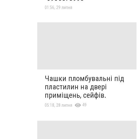
01:56, 29 липня
Чашки пломбувальні під
пластилин на двері
приміщень, сейфів.
49
05:18, 28 липня