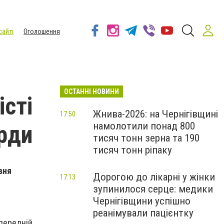
сайті
Оголошення
ОСТАННІ НОВИНИ
істі
Жнива-2026: на Чернігівщині
17:50
намолотили понад 800
орди
тисяч тонн зерна та 190
тисяч тонн ріпаку
вня
Дорогою до лікарні у жінки
17:13
зупинилося серце: медики
Чернігівщини успішно
реанімували пацієнтку
передній