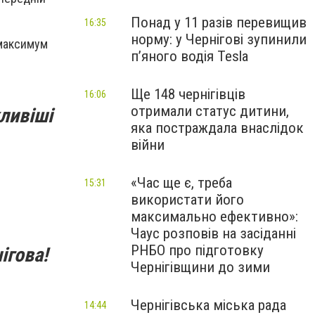
Понад у 11 разів перевищив
16:35
норму: у Чернігові зупинили
 максимум
пʼяного водія Tesla
Ще 148 чернігівців
16:06
отримали статус дитини,
ливіші
яка постраждала внаслідок
війни
«Час ще є, треба
15:31
використати його
максимально ефективно»:
Чаус розповів на засіданні
РНБО про підготовку
ігова!
Чернігівщини до зими
Чернігівська міська рада
14:44