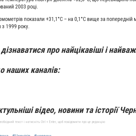
ований 2003 році.
мометрів показали +31,1°С – на 0,1°С вище за попередній
 з 1999 року.
дізнаватися про найцікавіші і найваж
о наших каналів:
тульніші відео, новини та історії Черн
бхідний текст і натисніть Ctrl + Enter, щоб повідомити про це редакцію