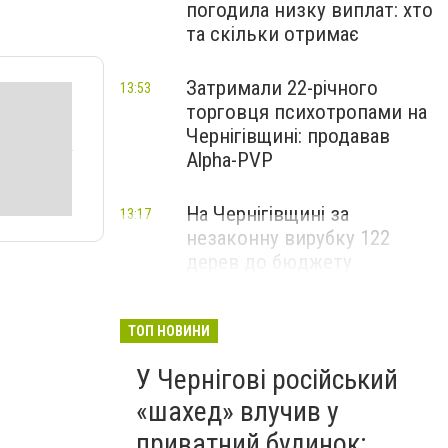
погодила низку виплат: хто
та скільки отримає
Затримали 22-річного
13:53
торговця психотропами на
Чернігівщині: продавав
Alpha-PVP
На Чернігівщині за
13:17
незаконну вирубку 122
дерев до бюджету
сплатили понад 3 млн грн
ТОП НОВИНИ
У Чернігові російський
«шахед» влучив у
приватний будинок: