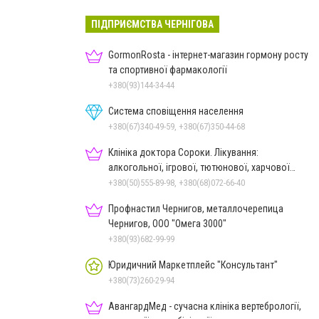
ПІДПРИЄМСТВА ЧЕРНІГОВА
GormonRosta - інтернет-магазин гормону росту
та спортивної фармакології
+380(93)144-34-44
Система сповіщення населення
+380(67)340-49-59, +380(67)350-44-68
Клініка доктора Сороки. Лікування:
алкогольної, ігрової, тютюнової, харчової
залежностей, неврозів т
+380(50)555-89-98, +380(68)072-66-40
Профнастил Чернигов, металлочерепица
Чернигов, ООО "Омега 3000"
+380(93)682-99-99
Юридичний Маркетплейс "Консультант"
+380(73)260-29-94
АвангардМед - сучасна клініка вертебрології,