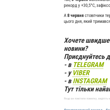
рекорд у +30,5°С, зафікс
А
8 червня
стовпчики тер
цього дня, який тримався
Хочете швидше 
новини?
Приєднуйтесь д
- в
TELEGRAM
- у
VIBER
- в
INSTAGRAM
Тут тільки найак
Якщо ви помітили помилку, виділіть нео