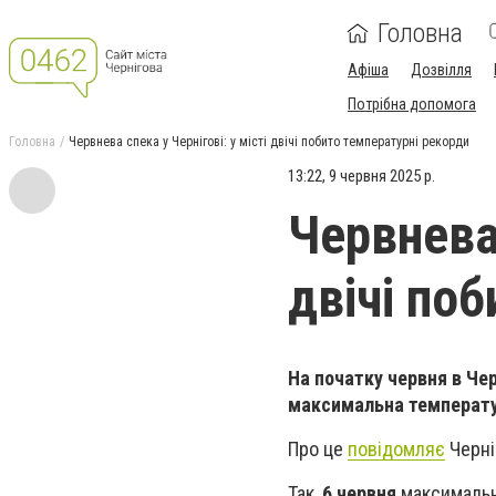
Головна
Афіша
Дозвілля
Потрібна допомога
Головна
Червнева спека у Чернігові: у місті двічі побито температурні рекорди
13:22, 9 червня 2025 р.
Червнева 
двічі по
На початку червня в Чер
максимальна температур
Про це
повідомляє
Черні
Так,
6 червня
максимальн