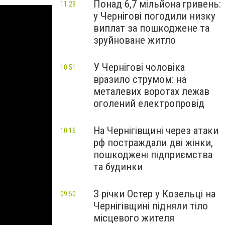
Понад 6,7 мільйона гривень:
11:29
у Чернігові погодили низку
виплат за пошкоджене та
зруйноване житло
У Чернігові чоловіка
10:51
вразило струмом: на
металевих воротах лежав
оголений електропровід
На Чернігівщині через атаки
10:16
рф постраждали дві жінки,
пошкоджені підприємства
та будинки
З річки Остер у Козельці на
09:50
Чернігівщині підняли тіло
місцевого жителя