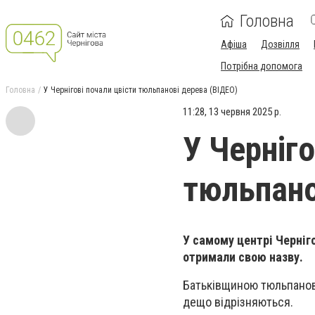
Головна
Афіша
Дозвілля
Потрібна допомога
Головна
У Чернігові почали цвісти тюльпанові дерева (ВІДЕО)
11:28, 13 червня 2025 р.
У Черніго
тюльпано
У самому центрі Черніг
отримали свою назву.
Батьківщиною тюльпанови
дещо відрізняються.