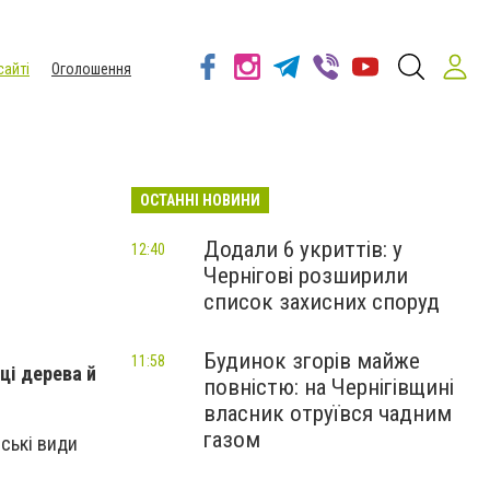
сайті
Оголошення
ОСТАННІ НОВИНИ
Додали 6 укриттів: у
12:40
Чернігові розширили
список захисних споруд
Будинок згорів майже
11:58
ці дерева й
повністю: на Чернігівщині
власник отруївся чадним
газом
ські види