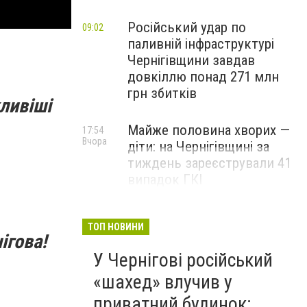
Російський удар по
09:02
паливній інфраструктурі
Чернігівщини завдав
довкіллю понад 271 млн
грн збитків
ливіші
Майже половина хворих —
17:54
Вчора
діти: на Чернігівщині за
тиждень зареєстрували 41
випадок ГКІ
ТОП НОВИНИ
ігова!
У Чернігові російський
«шахед» влучив у
приватний будинок: