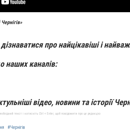
 Чернігів»
дізнаватися про найцікавіші і найваж
о наших каналів:
тульніші відео, новини та історії Черн
бхідний текст і натисніть Ctrl + Enter, щоб повідомити про це редакцію
ння
#Чернігів