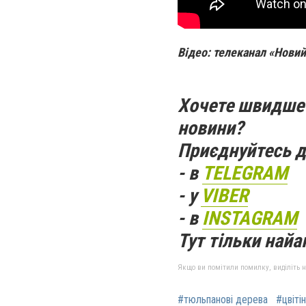
Відео: телеканал «Новий
Хочете швидше 
новини?
Приєднуйтесь д
- в
TELEGRAM
- у
VIBER
- в
INSTAGRAM
Тут тільки найак
Якщо ви помітили помилку, виділіть нео
#тюльпанові дерева
#цвіті