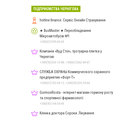
ПІДПРИЄМСТВА ЧЕРНІГОВА
hotline.finance: Сервіс Онлайн Страхування
★ BusMaster ★ Переобладнання
Мікроавтобусів №1
+380(67)599-04-04
Компанія «Вуд Стіл», тротуарна плитка у
Чернігові
+380(93)364-16-88, +380(67)662-84-87
СЛУЖБА ОХРАНЫ Коммерческого охранного
предприятия «Форт-Т»
+380(67)763-69-15, +380(93)455-59-84
GormonRosta - інтернет-магазин гормону росту
та спортивної фармакології
+380(93)144-34-44
Клініка доктора Сороки. Лікування: