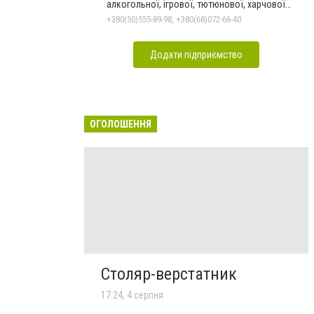
алкогольної, ігрової, тютюнової, харчової
залежностей, неврозів т
+380(50)555-89-98, +380(68)072-66-40
Додати підприємство
ОГОЛОШЕННЯ
Столяр-верстатник
17:24, 4 серпня