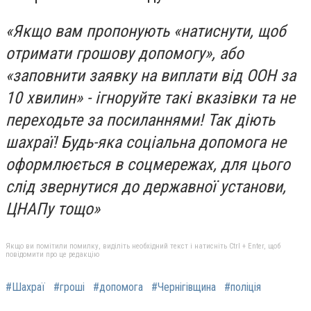
«Якщо вам пропонують «натиснути, щоб
отримати грошову допомогу», або
«заповнити заявку на виплати від ООН за
10 хвилин» - ігноруйте такі вказівки та не
переходьте за посиланнями! Так діють
шахраї! Будь-яка соціальна допомога не
оформлюється в соцмережах, для цього
слід звернутися до державної установи,
ЦНАПу тощо»
Якщо ви помітили помилку, виділіть необхідний текст і натисніть Ctrl + Enter, щоб
повідомити про це редакцію
#Шахраї
#гроші
#допомога
#Чернігівщина
#поліція