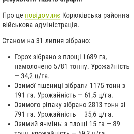
Про це
повідомляє
Корюківська районна
військова адміністрація.
Станом на 31 липня зібрано:
Горох зібрано з площі 1689 га,
намолочено 5781 тонну. Урожайність
— 34,2 ц/га.
Озимої пшениці зібрали 1175 тонн з
191 га. Урожайність — 61,5 ц/га.
Озимого ріпаку зібрано 2813 тонн зі
791 га. Урожайність — 35,6 ц/га.
Озимий ячмінь: з площі 15 га — 89
тонн, урожайність — 59,3 ц/га.