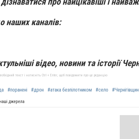
дізнаватися про найцікавіші і найваж
о наших каналів:
тульніші відео, новини та історії Черн
бхідний текст і натисніть Ctrl + Enter, щоб повідомити про це редакцію
да
#поранені
#дрон
#атака безпілотником
#село
#Чернігівщин
 наші джерела