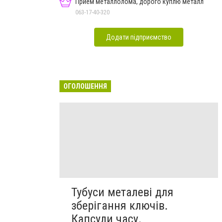
Прием металлолома, дорого куплю металл
063-17-40-320
Додати підприємство
ОГОЛОШЕННЯ
Тубуси металеві для
зберігання ключів.
Капсули часу.