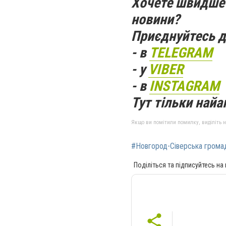
Хочете швидше 
новини?
Приєднуйтесь д
- в
TELEGRAM
- у
VIBER
- в
INSTAGRAM
Тут тільки найак
Якщо ви помітили помилку, виділіть нео
#Новгород-Сіверська грома
Поділіться та підписуйтесь на