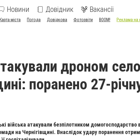
Новини
Довідник
Вакансії
Карта міста
Погода
Довідкова
Фотозвіти
BOOM!
Реклама на 
атакували дроном село
ині: поранено 27-річн
ські війська атакували безпілотником домогосподарство в
омади на Чернігівщині. Внаслідок удару поранення отри
її госпіталізували.