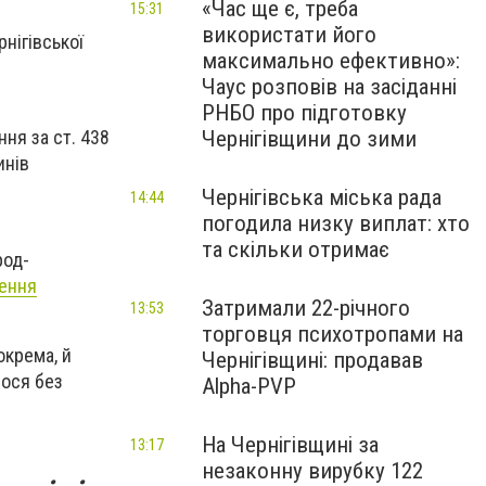
«Час ще є, треба
15:31
використати його
рнігівської
максимально ефективно»:
Чаус розповів на засіданні
РНБО про підготовку
Чернігівщини до зими
ня за ст. 438
инів
Чернігівська міська рада
14:44
погодила низку виплат: хто
та скільки отримає
род-
щення
Затримали 22-річного
13:53
торговця психотропами на
окрема, й
Чернігівщині: продавав
лося без
Alpha-PVP
На Чернігівщині за
13:17
незаконну вирубку 122