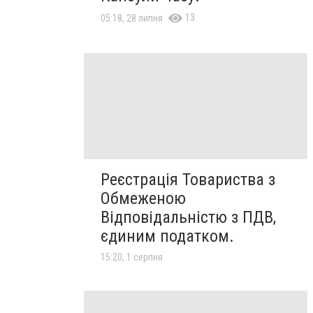
13
05:18, 28 липня
Реєстрація Товариства з
Обмеженою
Відповідальністю з ПДВ,
єдиним податком.
15:20, 1 серпня