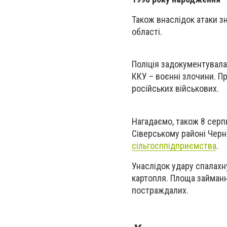
Також внаслідок атаки з
області.
Поліція задокументувала
ККУ – воєнні злочини. П
російських військових.
Нагадаємо, також 8 серп
Сіверському районі Черн
сільгосппідприємства
.
Унаслідок удару спалахну
картопля. Площа займанн
постраждалих.