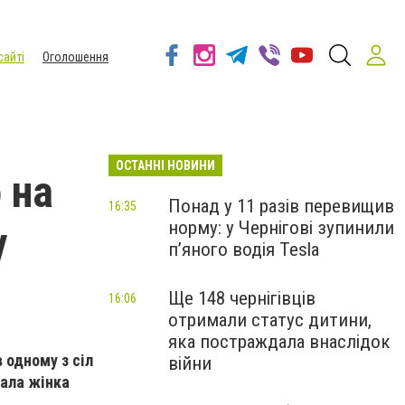
сайті
Оголошення
ОСТАННІ НОВИНИ
 на
Понад у 11 разів перевищив
16:35
норму: у Чернігові зупинили
у
пʼяного водія Tesla
Ще 148 чернігівців
16:06
отримали статус дитини,
яка постраждала внаслідок
 одному з сіл
війни
мала жінка