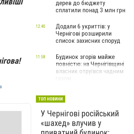
ливіші
дерев до бюджету
сплатили понад 3 млн грн
Додали 6 укриттів: у
12:40
Чернігові розширили
список захисних споруд
Будинок згорів майже
11:58
ігова!
повністю: на Чернігівщині
власник отруївся чадним
газом
а
ТОП НОВИНИ
У Чернігові російський
«шахед» влучив у
приватний будинок: