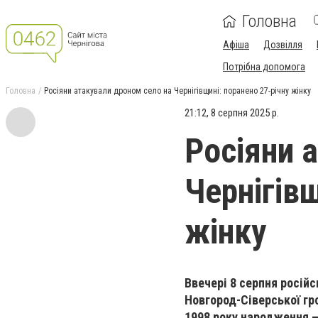
Головна
Афіша
Дозвілля
Потрібна допомога
Головна
Росіяни атакували дроном село на Чернігівщині: поранено 27-річну жінку
21:12, 8 серпня 2025 р.
Росіяни 
Чернігівщ
жінку
Ввечері 8 серпня росій
Новгород-Сіверської гр
1998 року народження – 