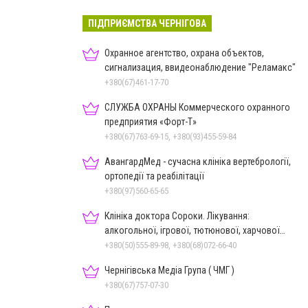
ПІДПРИЄМСТВА ЧЕРНІГОВА
Охранное агентство, охрана объектов,
сигнализация, ввидеонаблюдение "Реламакс"
+380(67)461-17-70
СЛУЖБА ОХРАНЫ Коммерческого охранного
предприятия «Форт-Т»
+380(67)763-69-15, +380(93)455-59-84
АвангардМед - сучасна клініка вертебрології,
ортопедії та реабілітації
+380(97)560-65-65
Клініка доктора Сороки. Лікування:
алкогольної, ігрової, тютюнової, харчової
залежностей, неврозів т
+380(50)555-89-98, +380(68)072-66-40
Чернігівська Медіа Група ( ЧМГ )
+380(67)757-07-30