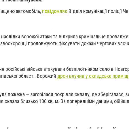
нищено автомобіль,
повідомляє
Відділ комунікації поліції Че
 наслідки ворожої атаки та відкрила кримінальне проваджен
равоохоронці продовжують фіксувати докази чергових злоч
ня російські війська атакували безпілотником село в Новго
ігівської області. Ворожий
дрон влучив у складське примі
ла пожежа — загорілася покрівля складу, де зберігалася, з
я склала близько 100 кв. м. За попередніми даними, обійш