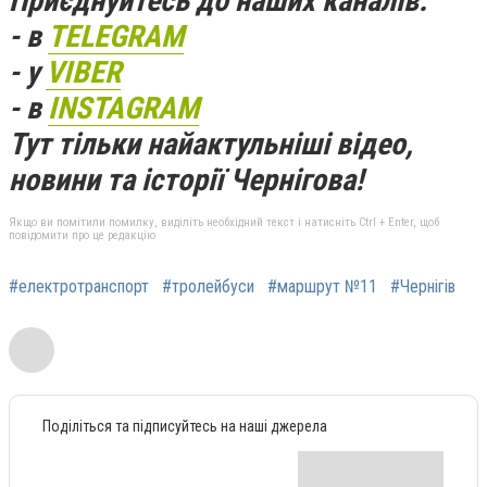
Приєднуйтесь до наших каналів:
- в
TELEGRAM
- у
VIBER
- в
INSTAGRAM
Тут тільки найактульніші відео,
новини та історії Чернігова!
Якщо ви помітили помилку, виділіть необхідний текст і натисніть Ctrl + Enter, щоб
повідомити про це редакцію
#електротранспорт
#тролейбуси
#маршрут №11
#Чернігів
Поділіться та підписуйтесь на наші джерела