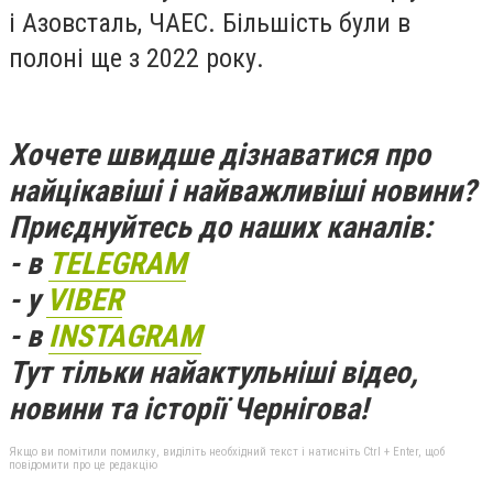
і Азовсталь, ЧАЕС. Більшість були в
полоні ще з 2022 року.
Хочете швидше дізнаватися про
найцікавіші і найважливіші новини?
Приєднуйтесь до наших каналів:
- в
TELEGRAM
- у
VIBER
- в
INSTAGRAM
Тут тільки найактульніші відео,
новини та історії Чернігова!
Якщо ви помітили помилку, виділіть необхідний текст і натисніть Ctrl + Enter, щоб
повідомити про це редакцію