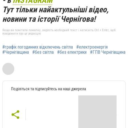
- в
INSTAGRAM
Тут тільки найактульніші відео,
новини та історії Чернігова!
Якщо ви помітили помилку, виділіть необхідний текст і натисніть Ctrl + Enter, щоб
повідомити про це редакцію
#графік погодинних відключень світла
#електроенергія
#Чернігівщина
#без світла
#без електрики
#ГПВ Чернігівщина
Поділіться та підписуйтесь на наші джерела