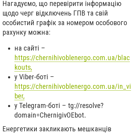
Нагадуємо, що перевірити інформацію
щодо черг відключень ГПВ та свій
особистий графік за номером особового
рахунку можна:
на сайті –
https://chernihivoblenergo.com.ua/blac
kouts,
у Viber-боті –
https://chernihivoblenergo.com.ua/in_vi
ber,
у Telegram-боті – tg://resolve?
domain=ChernigivOEbot.
Енергетики закликають мешканців