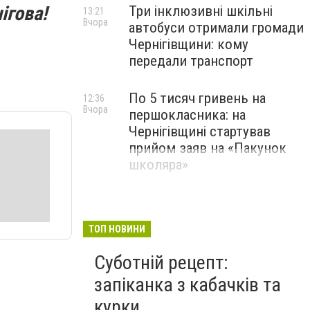
ігова!
Три інклюзивні шкільні
13:21
Вчора
автобуси отримали громади
Чернігівщини: кому
передали транспорт
По 5 тисяч гривень на
12:36
Вчора
першокласника: на
Чернігівщині стартував
прийом заяв на «Пакунок
школяра»
ТОП НОВИНИ
Суботній рецепт:
запіканка з кабачків та
курки