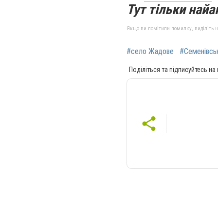
Тут тільки найак
Якщо ви помітили помилку, виділіть нео
#село Жадове
#Семенівсь
Поділіться та підписуйтесь на