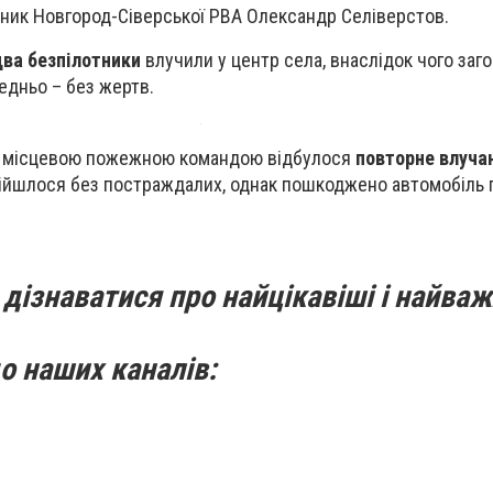
ник Новгород-Сіверської РВА Олександр Селіверстов.
два безпілотники
влучили у центр села, внаслідок чого заго
едньо – без жертв.
ежі місцевою пожежною командою відбулося
повторне влуча
ійшлося без постраждалих, однак пошкоджено автомобіль
дізнаватися про найцікавіші і найваж
о наших каналів: