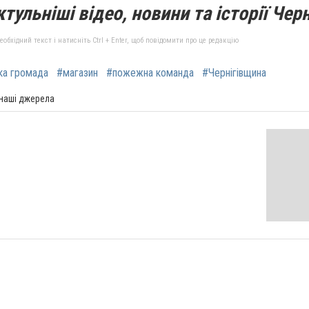
тульніші відео, новини та історії Черн
бхідний текст і натисніть Ctrl + Enter, щоб повідомити про це редакцію
ка громада
#магазин
#пожежна команда
#Чернігівщина
 наші джерела