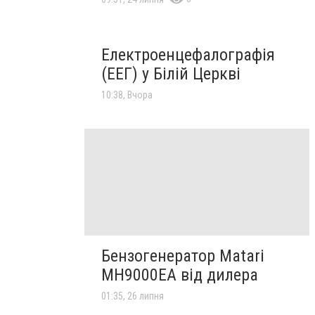
Електроенцефалографія
(ЕЕГ) у Білій Церкві
10:38, Вчора
Бензогенератор Matari
MH9000EA від дилера
01:35, 26 липня