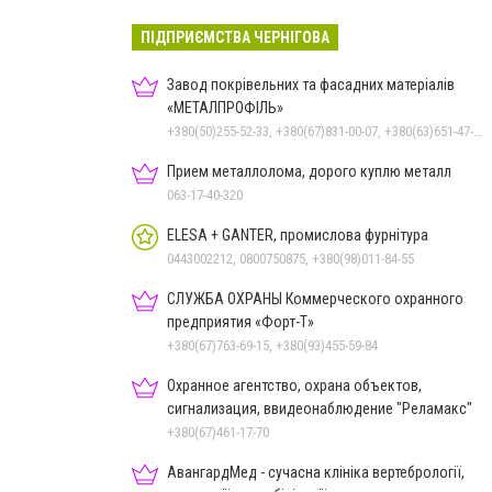
ПІДПРИЄМСТВА ЧЕРНІГОВА
Завод покрівельних та фасадних матеріалів
«МЕТАЛПРОФІЛЬ»
+380(50)255-52-33, +380(67)831-00-07, +380(63)651-47-33
Прием металлолома, дорого куплю металл
063-17-40-320
ELESA + GANTER, промислова фурнітура
0443002212, 0800750875, +380(98)011-84-55
СЛУЖБА ОХРАНЫ Коммерческого охранного
предприятия «Форт-Т»
+380(67)763-69-15, +380(93)455-59-84
Охранное агентство, охрана объектов,
сигнализация, ввидеонаблюдение "Реламакс"
+380(67)461-17-70
АвангардМед - сучасна клініка вертебрології,