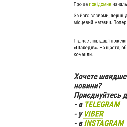
Про це
повідомив
началь
За його словами,
перші 
місцевий магазин. Попер
Під час ліквідації пож
«Шахедів».
На щастя, об
команди.
Хочете швидше 
новини?
Приєднуйтесь д
- в
TELEGRAM
- у
VIBER
- в
INSTAGRAM