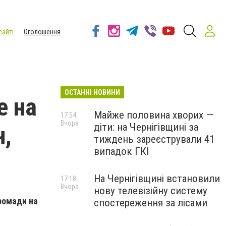
сайті
Оголошення
ОСТАННІ НОВИНИ
е на
Майже половина хворих —
17:54
Вчора
діти: на Чернігівщині за
н,
тиждень зареєстрували 41
випадок ГКІ
На Чернігівщині встановили
17:18
Вчора
нову телевізійну систему
громади на
спостереження за лісами