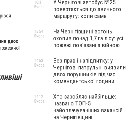
У Чернігові автобус №25
16:31
Вчора
повертається до звичного
маршруту: коли саме
рівся
На Чернігівщині вогонь
15:54
Вчора
охопив понад 1,7 га лісу: усі
ння двох
пожежі пов'язані з війною
 пожежної
Без прав і напідпитку: у
14:53
Вчора
Чернігові патрульні виявили
двох порушників під час
ливіші
комендантської години
Хто заробляє найбільше:
14:12
Вчора
названо ТОП-5
найоплачуваніших вакансій
на Чернігівщині