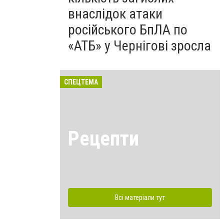
внаслідок атаки
російського БпЛА по
«АТБ» у Чернігові зросла
СПЕЦТЕМА
Рецепти
Всі матеріали тут