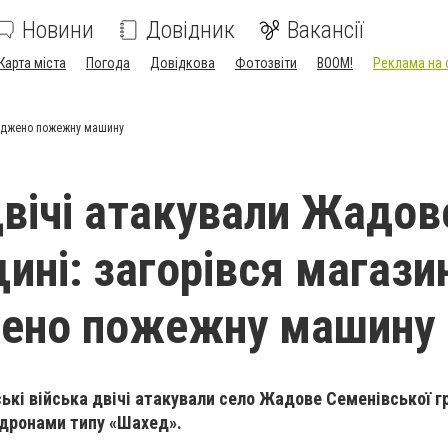
Новини
Довідник
Вакансії
Карта міста
Погода
Довідкова
Фотозвіти
BOOM!
Реклама на 
шкоджено пожежну машину
двічі атакували Жадов
ині: загорівся магази
ено пожежну машину
ські війська двічі атакували село Жадове Семенівської 
 дронами типу «Шахед».