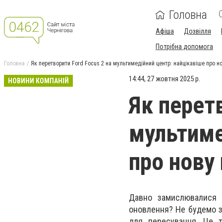
Головна
Афіша
Дозвілля
Потрібна допомога
Головна
Як перетворити Ford Focus 2 на мультимедійний центр: найцікавіше про н
14:44, 27 жовтня 2025 р.
НОВИНИ КОМПАНІЙ
Як перет
мультиме
про нову
Давно замислювалися 
оновлення? Не будемо з
для пересування. Це т