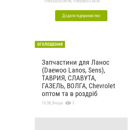
залежностей, неврозів т
+380(50)555-89-98, +380(68)072-66-40
Додати підприємство
ОГОЛОШЕННЯ
Запчастини для Ланос
(Daewoo Lanos, Sens),
ТАВРИЯ, СЛАВУТА,
ГАЗЕЛЬ, ВОЛГА, Chevrolet
оптом та в роздріб
2
10:38, Вчора