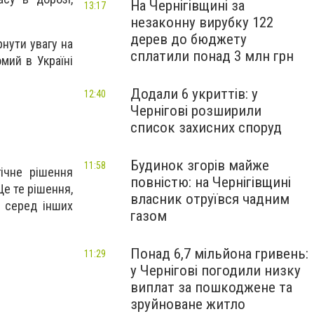
На Чернігівщині за
13:17
незаконну вирубку 122
дерев до бюджету
нути увагу на
сплатили понад 3 млн грн
омий в Україні
Додали 6 укриттів: у
12:40
Чернігові розширили
список захисних споруд
Будинок згорів майже
11:58
ічне рішення
повністю: на Чернігівщині
е те рішення,
власник отруївся чадним
, серед інших
газом
Понад 6,7 мільйона гривень:
11:29
у Чернігові погодили низку
виплат за пошкоджене та
зруйноване житло