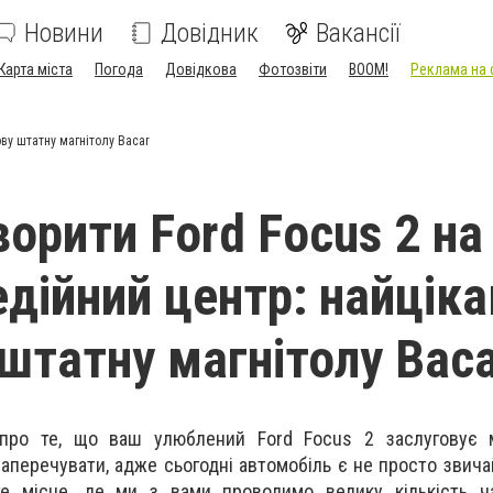
Новини
Довідник
Вакансії
Карта міста
Погода
Довідкова
Фотозвіти
BOOM!
Реклама на 
ову штатну магнітолу Bacar
ворити Ford Focus 2 на
дійний центр: найціка
 штатну магнітолу Bac
про те, що ваш улюблений Ford Focus 2 заслуговує 
аперечувати, адже сьогодні автомобіль є не просто звич
е місце, де ми з вами проводимо велику кількість ча