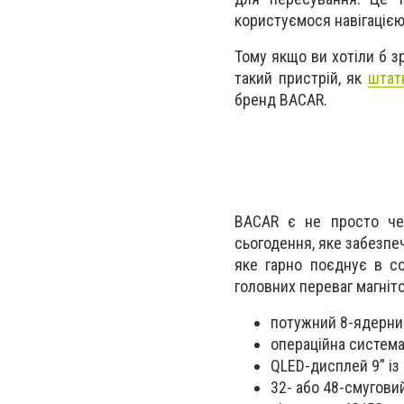
користуємося навігацією
Тому якщо ви хотіли б з
такий пристрій, як
штат
бренд BACAR.
BACAR є не просто чер
сьогодення, яке забезпе
яке гарно поєднує в со
головних переваг магніто
потужний 8-ядерни
операційна система
QLED-дисплей 9” із
32- або 48-смугови