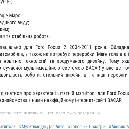
Wi-Fi;
ogle Maps;
аднього виду;
жим;
я та стабільна робота.
еціально для Ford Focus 2 2004-2011 років. Обладна
 автомобілів, а також не потребує переробки. Магнітола ві
 новітніх технологій та продуманого дизайну. Тому як
з сучасної мультимедійною системою BACAR у вас це то
швидкість роботи, стильний дизайн, ці та інші переваги
дізнатися про характерні штатній магнітолі для Ford Focu
 знайомства з ними на офіційному інтернет-сайті BACAR.
бхідний текст і натисніть Ctrl + Enter, щоб повідомити про це редакцію
агнітола
#Мультимедіа Для Авто
#Головний Пристрій
#Android М