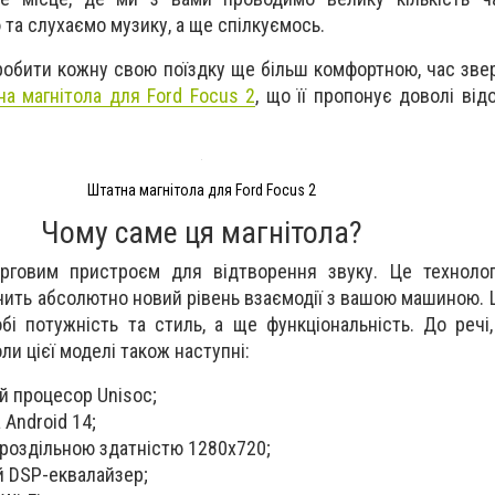
 та слухаємо музику, а ще спілкуємось.
робити кожну свою поїздку ще більш комфортною, час звер
на магнітола для Ford Focus 2
, що її пропонує доволі від
Штатна магнітола для Ford Focus 2
Чому саме ця магнітола?
говим пристроєм для відтворення звуку. Це технолог
чить абсолютно новий рівень взаємодії з вашою машиною. Ц
бі потужність та стиль, а ще функціональність. До речі
ли цієї моделі також наступні:
й процесор Unisoc;
 Android 14;
 роздільною здатністю 1280х720;
й DSP-еквалайзер;