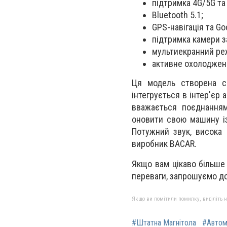
підтримка 4G/5G та 
Bluetooth 5.1;
GPS-навігація та Go
підтримка камери з
мультиекранний ре
активне охолодженн
Ця модель створена сп
інтегрується в інтер'єр
вважається поєднанням
оновити свою машину і
Потужний звук, висока 
виробник BACAR.
Якщо вам цікаво більше 
переваги, запрошуємо до
Якщо ви помітили помилку, виділіть нео
#Штатна Магнітола
#Автом