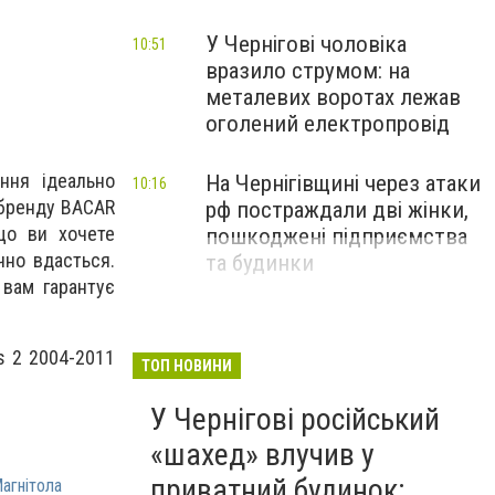
У Чернігові чоловіка
10:51
вразило струмом: на
металевих воротах лежав
оголений електропровід
ння ідеально
На Чернігівщині через атаки
10:16
д бренду BACAR
рф постраждали дві жінки,
що ви хочете
пошкоджені підприємства
чно вдасться.
та будинки
 вам гарантує
s 2 2004-2011
ТОП НОВИНИ
У Чернігові російський
«шахед» влучив у
приватний будинок:
агнітола