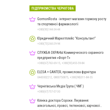
ПІДПРИЄМСТВА ЧЕРНІГОВА
GormonRosta - інтернет-магазин гормону росту
та спортивної фармакології
+380(93)144-34-44
Юридичний Маркетплейс "Консультант"
+380(73)260-29-94
СЛУЖБА ОХРАНЫ Коммерческого охранного
предприятия «Форт-Т»
+380(67)763-69-15, +380(93)455-59-84
ELESA + GANTER, промислова фурнітура
0443002212, 0800750875, +380(98)011-84-55
Чернігівська Медіа Група ( ЧМГ )
+380(67)757-07-30
Клініка доктора Сороки. Лікування:
алкогольної, ігрової, тютюнової, харчової