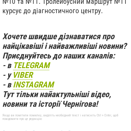
№10 та №11. Тролейбусний маршрут №11
курсує до діагностичного центру.
Хочете швидше дізнаватися про
найцікавіші і найважливіші новини?
Приєднуйтесь до наших каналів:
- в
TELEGRAM
- у
VIBER
- в
INSTAGRAM
Тут тільки найактульніші відео,
новини та історії Чернігова!
Якщо ви помітили помилку, виділіть необхідний текст і натисніть Ctrl + Enter, щоб
повідомити про це редакцію