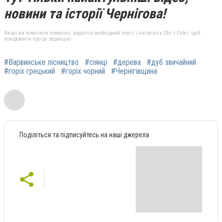
новини та історії Чернігова!
Якщо ви помітили помилку, виділіть необхідний текст і натисніть Ctrl + Enter, щоб
повідомити про це редакцію
#Варвинське лісництво
#сіянці
#дерева
#дуб звичайний
#горіх грецький
#горіх чорний
#Чернігівщина
Поділіться та підписуйтесь на наші джерела