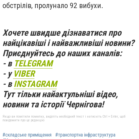
обстрілів, пролунало 92 вибухи.
Хочете швидше дізнаватися про
найцікавіші і найважливіші новини?
Приєднуйтесь до наших каналів:
- в
TELEGRAM
- у
VIBER
- в
INSTAGRAM
Тут тільки найактульніші відео,
новини та історії Чернігова!
Якщо ви помітили помилку, виділіть необхідний текст і натисніть Ctrl + Enter, щоб
повідомити про це редакцію
#складське приміщення
#транспортна інфраструктура