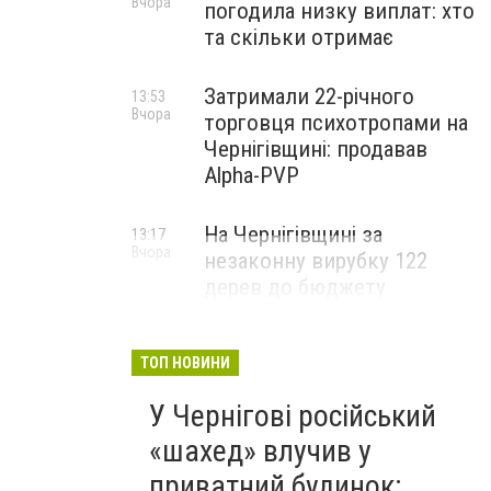
Вчора
погодила низку виплат: хто
та скільки отримає
Затримали 22-річного
13:53
Вчора
торговця психотропами на
Чернігівщині: продавав
Alpha-PVP
На Чернігівщині за
13:17
Вчора
незаконну вирубку 122
дерев до бюджету
сплатили понад 3 млн грн
ТОП НОВИНИ
У Чернігові російський
«шахед» влучив у
приватний будинок: