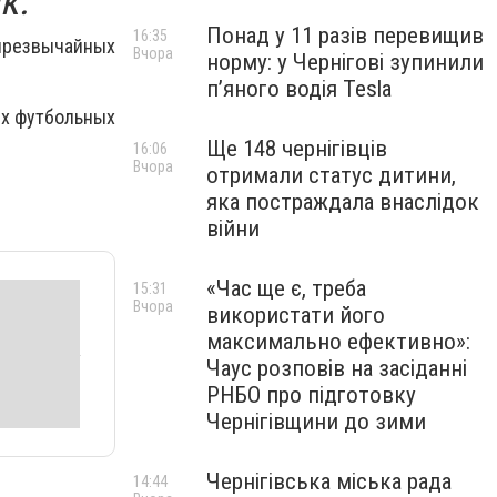
к.
Понад у 11 разів перевищив
16:35
чрезвычайных
Вчора
норму: у Чернігові зупинили
пʼяного водія Tesla
их футбольных
Ще 148 чернігівців
16:06
Вчора
отримали статус дитини,
яка постраждала внаслідок
війни
«Час ще є, треба
15:31
Вчора
використати його
максимально ефективно»:
Чаус розповів на засіданні
РНБО про підготовку
Чернігівщини до зими
Чернігівська міська рада
14:44