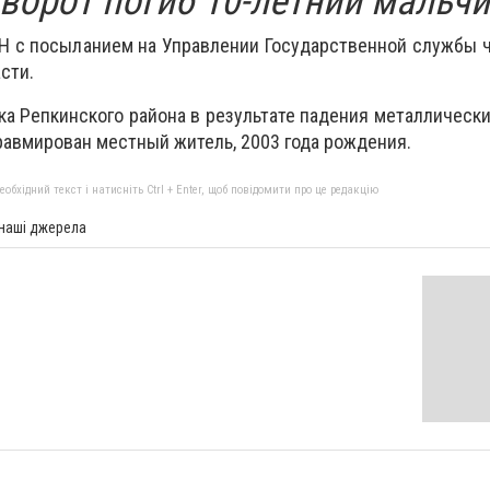
ворот погиб 10-летний мальчи
Н с посыланием на Управлении Государственной службы 
сти.
нка Репкинского района в результате падения металлическ
равмирован местный житель, 2003 года рождения.
бхідний текст і натисніть Ctrl + Enter, щоб повідомити про це редакцію
 наші джерела