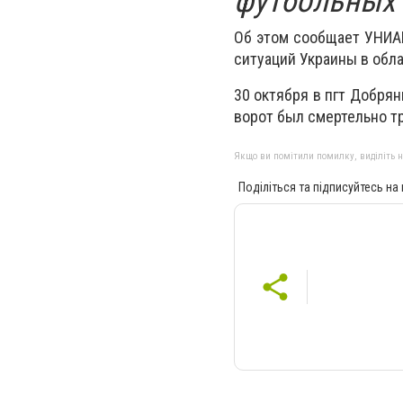
футбольных 
Об этом сообщает УНИА
ситуаций Украины в обла
30 октября в пгт Добря
ворот был смертельно т
Якщо ви помітили помилку, виділіть нео
Поділіться та підписуйтесь на