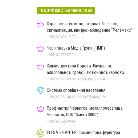
ПІДПРИЄМСТВА ЧЕРНІГОВА
Охранное агентство, охрана объектов,
сигнализация, ввидеонаблюдение "Реламакс"
+380(67)461-17-70
Чернігівська Медіа Група ( ЧМГ )
+380(67)757-07-30
Клініка доктора Сороки. Лікування:
алкогольної, ігрової, тютюнової, харчової
залежностей, неврозів т
+380(50)555-89-98, +380(68)072-66-40
Система сповіщення населення
+380(67)350-44-68, +380(67)340-49-59
Профнастил Чернигов, металлочерепица
Чернигов, ООО "Омега 3000"
+380(93)682-99-99
ELESA + GANTER, промислова фурнітура