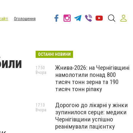
сайті
Оголошення
ОСТАННІ НОВИНИ
били
Жнива-2026: на Чернігівщині
17:50
Вчора
намолотили понад 800
тисяч тонн зерна та 190
тисяч тонн ріпаку
Дорогою до лікарні у жінки
17:13
Вчора
зупинилося серце: медики
Чернігівщини успішно
реанімували пацієнтку