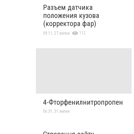
Разъем датчика
положения кузова
(корректора фар)
112
09:11, 27 липня
4-Фторфенилнитропропен
06:31, 31 липня