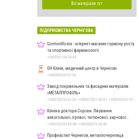
Всі матеріали тут
ПІДПРИЄМСТВА ЧЕРНІГОВА
GormonRosta - інтернет-магазин гормону росту
та спортивної фармакології
+380(93)144-34-44
ОН Клінік, медичний центр в Чернігові
+380(80)030-07-00
Завод покрівельних та фасадних матеріалів
«МЕТАЛПРОФІЛЬ»
+380(50)255-52-33, +380(67)831-00-07, +380(63)651-47-33
Клініка доктора Сороки. Лікування:
алкогольної, ігрової, тютюнової, харчової
залежностей, неврозів т
+380(50)555-89-98, +380(68)072-66-40
Профнастил Чернигов, металлочерепица