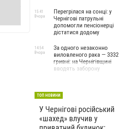
Перегрілася на сонці: у
15:41
Вчора
Чернігові патрульні
допомогли пенсіонерці
дістатися додому
За одного незаконно
14:54
Вчора
виловленого рака — 3332
гривні: на Чернігівщині
вводять заборону
ТОП НОВИНИ
У Чернігові російський
«шахед» влучив у
приватний будинок: