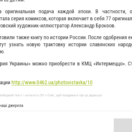
а оригинальная подача каждой эпохи. В частности, о
тала серия комиксов, которая включает в себя 77 оригина
говский художник-иллюстратор Александр Бронзов.
товили также книгу по истории России. После одобрения 
гут узнать новую трактовку истории славянских народ
ю.
ория Украины» можно приобрести в КМЦ «Интермеццо». С
тации
http://www.0462.ua/photovistavka/10
бхідний текст і натисніть Ctrl + Enter, щоб повідомити про це редакцію
 наші джерела