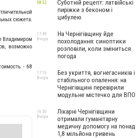
Суботній рецепт: латвійські
08:52
пиріжки з беконом і
тличительной
цибулею
льных сюжета.
На Чернігівщину йде
17:49
ее Владимиром
Вчора
похолодання: синоптики
ов, возможно
розповіли, коли зміниться
погода
тоимость - 68
Без укриття, вогнегасників і
17:16
Вчора
стабільного опалення: на
Чернігівщині перевірили
модульне містечко для ВПО
Лікарні Чернігівщини
16:30
Вчора
отримали гуманітарну
медичну допомогу на понад
1,8 мільйона гривень