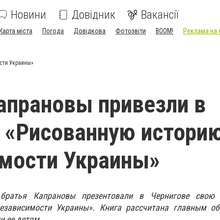
Новини
Довідник
Вакансії
Карта міста
Погода
Довідкова
Фотозвіти
BOOM!
Реклама на 
сти Украины»
апрановы привезли в
 «Рисованную истори
мости Украины»
 братья Капрановы презентовали в Чернигове свою
езависимости Украины». Книга рассчитана главным об
и ее детям.