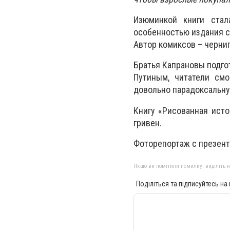
Изюминкой книги стал
особенностью издания с
Автор комиксов – черни
Братья Капрановы подго
Путиным, читатели смо
довольно парадоксальну
Книгу «Рисованная ист
гривен.
Фоторепортаж с презен
Якщо ви помітили помилку, виділіть нео
Поділіться та підписуйтесь на