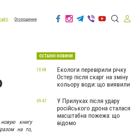
сайті
Оголошення
ОСТАННІ НОВИНИ
Екологи перевірили річку
10:08
Остер після скарг на зміну
ю
кольору води: що виявили
У Прилуках після удару
09:47
російського дрона сталася
масштабна пожежа: що
 новую книгу
відомо
разом на то,