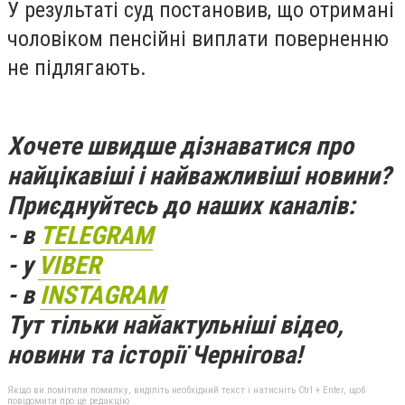
У результаті суд постановив, що отримані
чоловіком пенсійні виплати поверненню
не підлягають.
Хочете швидше дізнаватися про
найцікавіші і найважливіші новини?
Приєднуйтесь до наших каналів:
- в
TELEGRAM
- у
VIBER
- в
INSTAGRAM
Тут тільки найактульніші відео,
новини та історії Чернігова!
Якщо ви помітили помилку, виділіть необхідний текст і натисніть Ctrl + Enter, щоб
повідомити про це редакцію