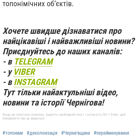
топонімічних об’єктів.
Хочете швидше дізнаватися про
найцікавіші і найважливіші новини?
Приєднуйтесь до наших каналів:
- в
TELEGRAM
- у
VIBER
- в
INSTAGRAM
Тут тільки найактульніші відео,
новини та історії Чернігова!
Якщо ви помітили помилку, виділіть необхідний текст і натисніть Ctrl + Enter, щоб
повідомити про це редакцію
#топоніми
#деколонізація
#Черінігвщина
#перейменування