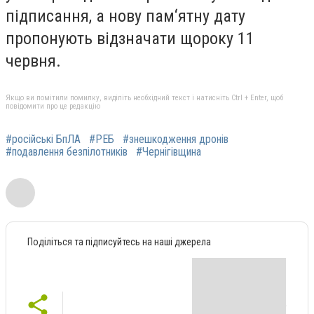
підписання, а нову пам‘ятну дату
пропонують відзначати щороку 11
червня.
Якщо ви помітили помилку, виділіть необхідний текст і натисніть Ctrl + Enter, щоб
повідомити про це редакцію
#російські БпЛА
#РЕБ
#знешкодження дронів
#подавлення безпілотників
#Чернігівщина
Поділіться та підписуйтесь на наші джерела