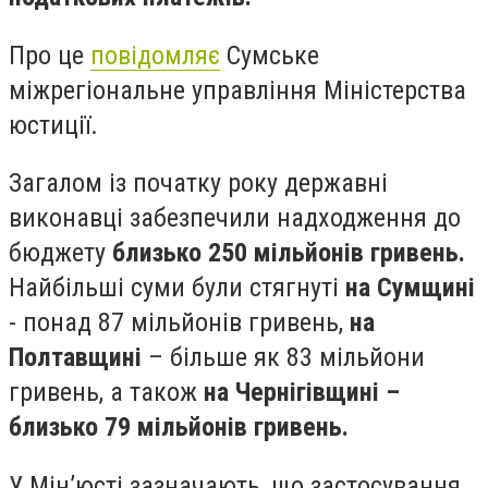
Про це
повідомляє
Сумське
міжрегіональне управління Міністерства
юстиції.
Загалом із початку року державні
виконавці забезпечили надходження до
бюджету
близько 250 мільйонів гривень.
Найбільші суми були стягнуті
на Сумщині
- понад 87 мільйонів гривень,
на
Полтавщині
– більше як 83 мільйони
гривень, а також
на Чернігівщині –
близько 79 мільйонів гривень.
У Мін’юсті зазначають, що застосування