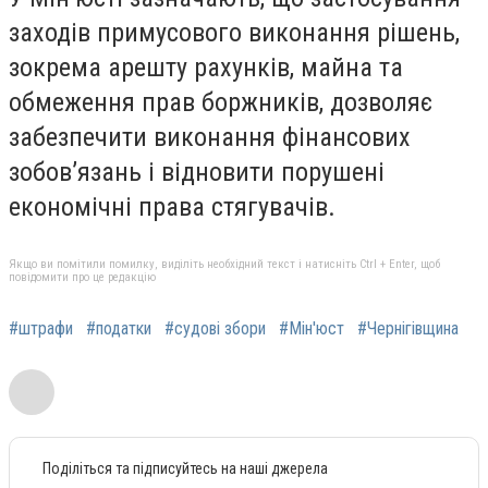
заходів примусового виконання рішень,
зокрема арешту рахунків, майна та
обмеження прав боржників, дозволяє
забезпечити виконання фінансових
зобов’язань і відновити порушені
економічні права стягувачів.
Якщо ви помітили помилку, виділіть необхідний текст і натисніть Ctrl + Enter, щоб
повідомити про це редакцію
#штрафи
#податки
#судові збори
#Мін'юст
#Чернігівщина
Поділіться та підписуйтесь на наші джерела