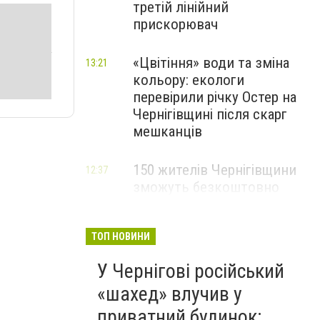
третій лінійний
прискорювач
«Цвітіння» води та зміна
13:21
кольору: екологи
перевірили річку Остер на
Чернігівщині після скарг
мешканців
150 жителів Чернігівщини
12:37
зможуть безкоштовно
опанувати професію
електрика
ТОП НОВИНИ
У Чернігові російський
«шахед» влучив у
приватний будинок: