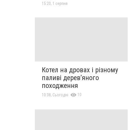
15:20, 1 серпня
Котел на дровах і різному
паливі дерев’яного
походження
10
10:38, Сьогодні