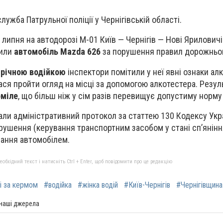
ужба Патрульної поліції у Чернігівській області.
 липня на автодорозі М-01 Київ — Чернігів — Нові Яриловичі
нили
автомобіль Mazda 626
за порушення правил дорожньог
річною водійкою
інспектори помітили у неї явні ознаки ал
ася пройти огляд на місці за допомогою алкотестера. Резул
оміле
, що більш ніж у сім разів перевищує допустиму норму 
лали адміністративний протокол за статтею 130 Кодексу Укр
рушення (керування транспортним засобом у стані сп’янінн
вання автомобілем.
бхідний текст і натисніть Ctrl + Enter, щоб повідомити про це редакцію
ні за кермом
#водійка
#жінка водій
#Київ-Чернігів
#Чернігівщина
 наші джерела