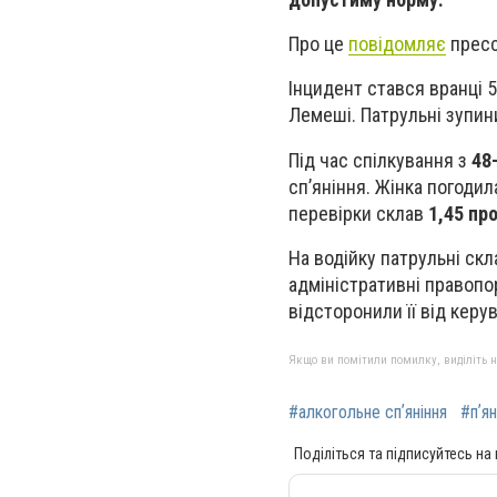
Про це
повідомляє
прессл
Інцидент стався вранці 5
Лемеші. Патрульні зупи
Під час спілкування з
48-
спʼяніння. Жінка погодил
перевірки склав
1,45 пр
На водійку патрульні ск
адміністративні правопо
відсторонили її від керу
Якщо ви помітили помилку, виділіть нео
#алкогольне спʼяніння
#пʼя
Поділіться та підписуйтесь на