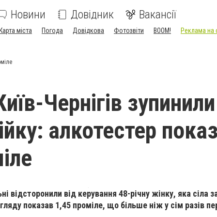
Новини
Довідник
Вакансії
Карта міста
Погода
Довідкова
Фотозвіти
BOOM!
Реклама на 
оміле
Київ-Чернігів зупинили
ійку: алкотестер пока
міле
ні відсторонили від керування 48-річну жінку, яка сіла з
гляду показав 1,45 проміле, що більше ніж у сім разів п