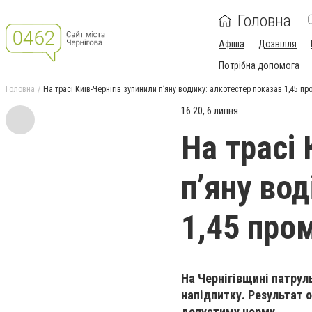
Головна
Афіша
Дозвілля
Потрібна допомога
Головна
На трасі Київ-Чернігів зупинили пʼяну водійку: алкотестер показав 1,45 пр
16:20, 6 липня
На трасі 
пʼяну вод
1,45 про
На Чернігівщині патруль
напідпитку. Результат о
допустиму норму.