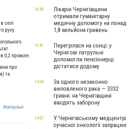
Лікарні Чернігівщини
16:30
отримали гуманітарну
медичну допомогу на понад
 в селі
1,8 мільйона гривень
о руху.
когольного
Перегрілася на сонці: у
15:41
ьтат
Чернігові патрульні
в 0,2 проміле.
допомогли пенсіонерці
дістатися додому
аїни про
я) та
За одного незаконно
14:54
виловленого рака — 3332
гривні: на Чернігівщині
вводять заборону
#патрульні
У Чернігівському медцентрі
14:07
сучасної онкології запрацює