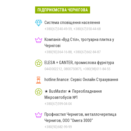
ПІДПРИЄМСТВА ЧЕРНІГОВА
Система сповіщення населення
+380(67)340-49-59, +380(67)350-44-68
Компанія «Вуд Стіл», тротуарна плитка у
Чернігові
+380(93)364-16-88, +380(67)662-84-87
ELESA + GANTER, промислова фурнітура
0443002212, 0800750875, +380(98)011-84-55
hotline.finance: Сервіс Онлайн Страхування
★ BusMaster ★ Переобладнання
Мікроавтобусів №1
+380(67)599-04-04
Профнастил Чернигов, металлочерепица
Чернигов, ООО "Омега 3000"
+380(93)682-99-99