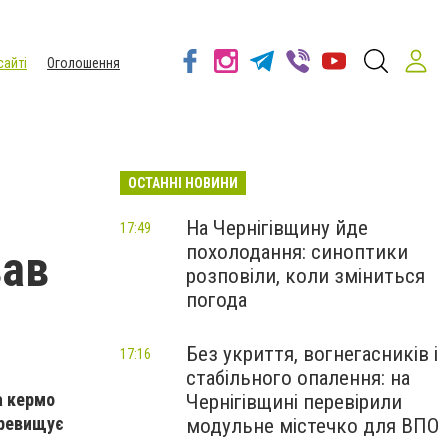
сайті
Оголошення
ОСТАННІ НОВИНИ
На Чернігівщину йде
17:49
похолодання: синоптики
зав
розповіли, коли зміниться
погода
Без укриття, вогнегасників і
17:16
стабільного опалення: на
а кермо
Чернігівщині перевірили
еревищує
модульне містечко для ВПО