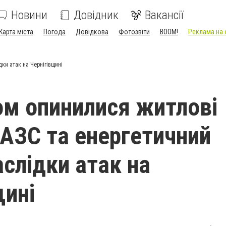
Новини
Довідник
Вакансії
Карта міста
Погода
Довідкова
Фотозвіти
BOOM!
Реклама на 
дки атак на Чернігівщині
ом опинилися житлові
 АЗС та енергетичний
аслідки атак на
щині