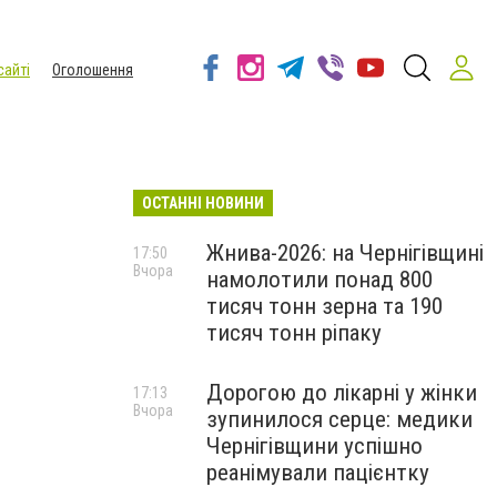
сайті
Оголошення
ОСТАННІ НОВИНИ
Жнива-2026: на Чернігівщині
17:50
Вчора
намолотили понад 800
тисяч тонн зерна та 190
тисяч тонн ріпаку
Дорогою до лікарні у жінки
17:13
Вчора
зупинилося серце: медики
Чернігівщини успішно
реанімували пацієнтку