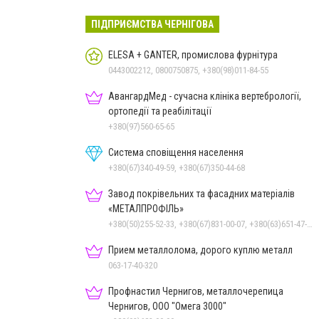
ПІДПРИЄМСТВА ЧЕРНІГОВА
ELESA + GANTER, промислова фурнітура
0443002212, 0800750875, +380(98)011-84-55
АвангардМед - сучасна клініка вертебрології,
ортопедії та реабілітації
+380(97)560-65-65
Система сповіщення населення
+380(67)340-49-59, +380(67)350-44-68
Завод покрівельних та фасадних матеріалів
«МЕТАЛПРОФІЛЬ»
+380(50)255-52-33, +380(67)831-00-07, +380(63)651-47-33
Прием металлолома, дорого куплю металл
063-17-40-320
Профнастил Чернигов, металлочерепица
Чернигов, ООО "Омега 3000"