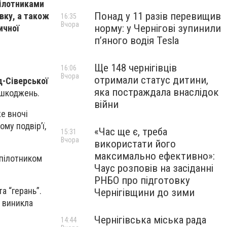
пілотниками
Понад у 11 разів перевищив
вку, а також
16:35
Вчора
норму: у Чернігові зупинили
ичної
пʼяного водія Tesla
Ще 148 чернігівців
16:06
Вчора
отримали статус дитини,
д-Сіверської
яка постраждала внаслідок
ошкоджень.
війни
е вночі
му подвір’ї,
«Час ще є, треба
15:31
Вчора
використати його
максимально ефективно»:
зпілотником
Чаус розповів на засіданні
РНБО про підготовку
а “герань”.
Чернігівщини до зими
у виникла
Чернігівська міська рада
14:44