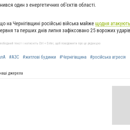
инився один з енергетичних об’єктів області.
що на Чернігівщині російські війська майже
щодня атакують
ервня та перших днів липня зафіксовано 25 ворожих ударів
бхідний текст і натисніть Ctrl + Enter, щоб повідомити про це редакцію
плА
#АЗС
#житлові будинки
#Чернігівщина
#російська агресія
 наші джерела