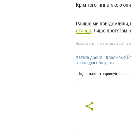
Крім того, під атакою оп
Раніше ми повідомляли, 
станції
. Лише протягом ч
Якщо ви помітили помилку, виділіть нео
#атака дронів
#російські Б
#наслідки обстрілів
Поділіться та підписуйтесь на