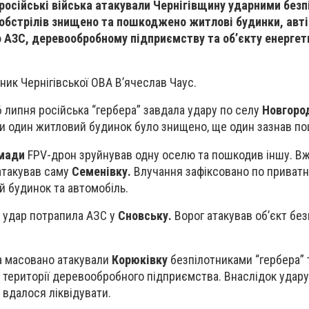
російські війська атакували Чернігівщину ударними без
к обстрілів знищено та пошкоджено житлові будинки, авті
о АЗС, деревообробному підприємству та об’єкту енергет
ник Чернігівської ОВА Вʼячеслав Чаус.
6 липня російська “гербера” завдала удару по селу
Новгоро
и один житловий будинок було знищено, ще один зазнав п
омади
FPV-дрон зруйнував одну оселю та пошкодив іншу. Вж
атакував саму
Семенівку.
Влучання зафіксовано по приватно
 будинок та автомобіль.
д удар потрапила АЗС у
Сновську.
Ворог атакував обʼєкт бе
ка масовано атакували
Корюківку
безпілотниками “гербера” т
о території деревообробного підприємства. Внаслідок удар
 вдалося ліквідувати.