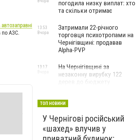
Вчора
погодила низку виплат: хто
та скільки отримає
 автозаправні
Затримали 22-річного
13:53
 по АЗС.
Вчора
торговця психотропами на
Чернігівщині: продавав
Alpha-PVP
На Чернігівщині за
13:17
Вчора
незаконну вирубку 122
дерев до бюджету
сплатили понад 3 млн грн
ТОП НОВИНИ
У Чернігові російський
«шахед» влучив у
приватний будинок: