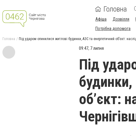
Головна
Афіша
Дозвілля
Потрібна допомога
Головна
Під ударом опинилися житлові будинки, АЗС та енергетичний об’єкт: наслі
09:47, 7 липня
Під удар
будинки,
об’єкт: н
Чернігів