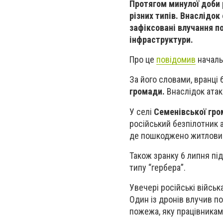
Протягом минулої доби 
різних типів. Внаслідо
зафіксовані влучання п
інфраструктури.
Про це
повідомив
началь
За його словами, вранці 
громади.
Внаслідок атак
У селі
Семенівської гр
російський безпілотник 
де пошкоджено житловий
Також зранку 6 липня пі
типу “гербера”.
Увечері російські війсь
Один із дронів влучив п
пожежа, яку працівникам