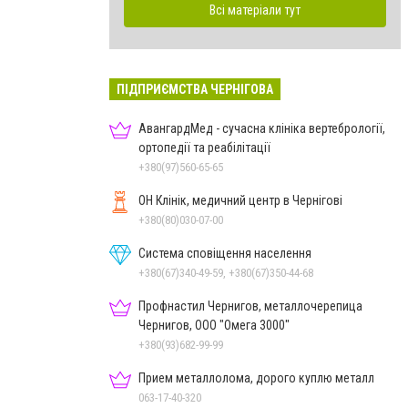
Всі матеріали тут
ПІДПРИЄМСТВА ЧЕРНІГОВА
АвангардМед - сучасна клініка вертебрології,
ортопедії та реабілітації
+380(97)560-65-65
ОН Клінік, медичний центр в Чернігові
+380(80)030-07-00
Система сповіщення населення
+380(67)340-49-59, +380(67)350-44-68
Профнастил Чернигов, металлочерепица
Чернигов, ООО "Омега 3000"
+380(93)682-99-99
Прием металлолома, дорого куплю металл
063-17-40-320