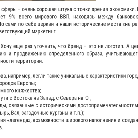
 сферы – очень хорошая штука с точки зрения экономики.
ает 9% всего мирового ВВП, находясь между банковс
о сами по себе церкви и наши исторические места «не ра
ветствующий маркетинг.
Хочу еще раз уточнить, что бренд – это не логотип. А ц
ию и продвижению определенного образа, учитывающег
нности территории.
ва, например, легли такие уникальные характеристики горо
городов Европы;
ромного княжества;
ути с Востока на Запад, с Севера на Юг;
нды, связанные с историческими достопримечательностя
ь, Вал, загадочные курганы и т.п.);
тия «легенда», возможности широкого наполнения и созда
в.