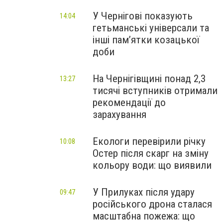
У Чернігові показують
14:04
гетьманські універсали та
інші пам’ятки козацької
доби
На Чернігівщині понад 2,3
13:27
тисячі вступників отримали
рекомендації до
зарахування
Екологи перевірили річку
10:08
Остер після скарг на зміну
кольору води: що виявили
У Прилуках після удару
09:47
російського дрона сталася
масштабна пожежа: що