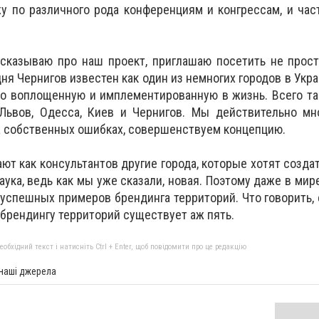
у по различного рода конференциям и конгрессам, и час
ссказываю про наш проект, приглашаю посетить не прост
дня Чернигов известен как один из немногих городов в Укр
о воплощенную и имплементированную в жизнь. Всего та
Львов, Одесса, Киев и Чернигов. Мы действительно мно
 на собственных ошибках, совершенствуем концепцию.
т как консультантов другие города, которые хотят создат
Наука, ведь как мы уже сказали, новая. Поэтому даже в мир
успешных примеров брендинга территорий. Что говорить,
 брендингу территорий существует аж пять.
бхідний текст і натисніть Ctrl + Enter, щоб повідомити про це редакцію
 наші джерела