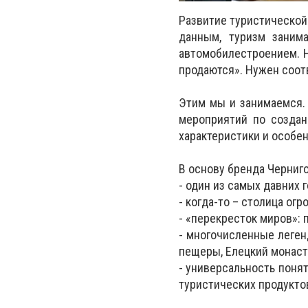
Развитие туристической
данным, туризм заним
автомобилестроением. Н
продаются». Нужен соот
Этим мы и занимаемся. 
мероприятий по создан
характеристики и особе
В основу бренда Черниго
- один из самых давних 
- когда-то – столица ог
- «перекресток миров»: п
- многочисленные леге
пещеры, Елецкий монастыр
- универсальность поня
туристических продукто