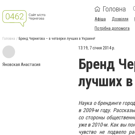
Головна
Афіша
Дозвілля
Потрібна допомога
Головна
Бренд Чернигова – в четверке лучших в Украине!
13:19, 7 січня 2014 р.
Бренд Че
Яновская Анастасия
лучших в
Наука о брендинге горо
в 2009-м году. Рассказ
со стороны общественн
уже в 2010-м. Как вы по
чувство не подвело ра