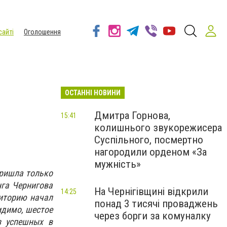
сайті
Оголошення
ОСТАННІ НОВИНИ
Дмитра Горнова,
15:41
колишнього звукорежисера
Суспільного, посмертно
нагородили орденом «За
мужність»
пришла только
нга Чернигова
На Чернігівщині відкрили
14:25
риторию начал
понад 3 тисячі проваджень
идимо, шестое
через борги за комуналку
з успешных в