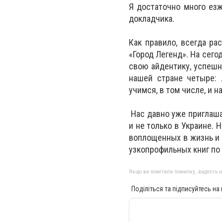
Я достаточно много езж
докладчика.
Как правило, всегда ра
«Город Легенд». На сего
свою айдентику, успешн
нашей стране четыре: 
учимся, в том числе, и
Нас давно уже приглашаю
и не только в Украине. 
воплощенных в жизнь и 
узкопрофильных книг по
Якщо ви помітили помилку, виділіть нео
Поділіться та підписуйтесь на