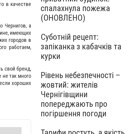
то в качестве
спалахнула пожежа
(ОНОВЛЕНО)
о Чернигов, а
аине, имеющих
Суботній рецепт:
ких городов в
запіканка з кабачків та
го работаем,
курки
ь свой бренд,
Рівень небезпечності –
е не так много
жовтий: жителів
 если хороших
Чернігівщини
попереджають про
погіршення погоди
Тарифи ростуть, а якість