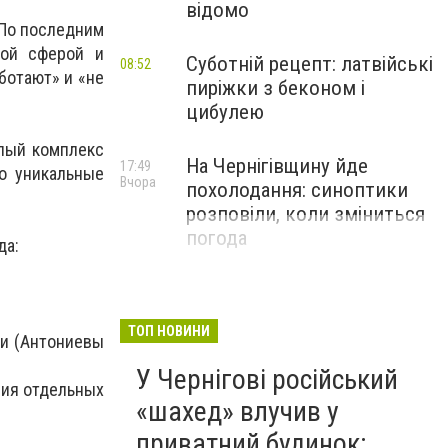
відомо
 По последним
кой сферой и
Суботній рецепт: латвійські
08:52
ботают» и «не
пиріжки з беконом і
цибулею
елый комплекс
На Чернігівщину йде
17:49
о уникальные
Вчора
похолодання: синоптики
розповіли, коли зміниться
погода
да:
ТОП НОВИНИ
ми (Антониевы
У Чернігові російський
ния отдельных
«шахед» влучив у
приватний будинок: