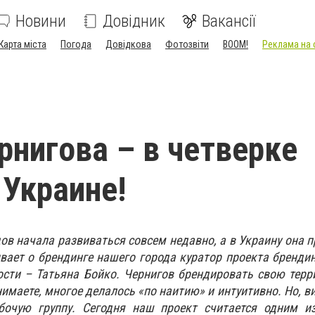
Новини
Довідник
Вакансії
Карта міста
Погода
Довідкова
Фотозвіти
BOOM!
Реклама на 
рнигова – в четверке
 Украине!
дов начала развиваться совсем недавно, а в Украину она 
ывает о брендинге нашего города куратор проекта бренди
ости – Татьяна Бойко. Чернигов брендировать свою тер
нимаете, многое делалось «по наитию» и интуитивно. Но, в
бочую группу. Сегодня наш проект считается одним и