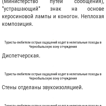
(Министерство путей сообщения),
"устрашающий" знак на основе
керосиновой лампы и коногон. Неплохая
композиция.
Туристы-любители острых ощущений ходят в нелегальные походы в
Чернобыльскую зону отчуждения
Диспетчерская.
Туристы-любители острых ощущений ходят в нелегальные походы в
Чернобыльскую зону отчуждения
Стены отделаны звукоизоляцией.
Туристы-любители острых ощущений ходят в нелегальные походы в