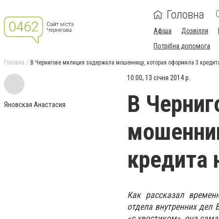
Головна
Афіша
Дозвілля
Потрібна допомога
Головна
В Чернигове милиция задержала мошенницу, которая оформила 3 кредита
10:00, 13 січня 2014 р.
В Черниг
Яновская Анастасия
мошенниц
кредита 
Как рассказал времен
отдела внутренних дел 
«с хвостиком», она сама