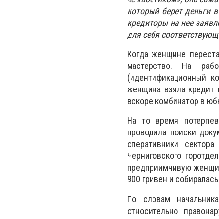
который берет деньги в
кредиторы на нее заявл
для себя соответствующ
Когда женщине переста
мастерство. На раб
(идентификационный ко
женщина взяла кредит н
вскоре комбинатор в юбк
На то время потерпев
проводила поиски докум
оперативники сектора
Черниговского горотде
предприимчивую женщину
900 гривен и собиралас
По словам начальника
относительно правона