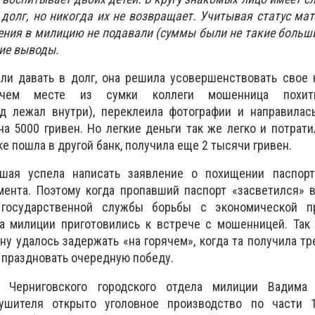
 долг, но никогда их не возвращает. Учитывая статус мат
ения в милицию не подавали (суммы были не такие больши
ие выводы.
ли давать в долг, она решила усовершенствовать свое 
очем месте из сумки коллеги мошенница похит
д лежал внутри), переклеила фотографии и направилась
а 5000 гривен. Но легкие деньги так же легко и потрати
е пошла в другой банк, получила еще 2 тысячи гривен.
шая успела написать заявление о похищении паспор
ента. Поэтому когда пропавший паспорт «засветился» в
 государственной службы борьбы с экономической п
ла милиции приготовились к встрече с мошенницей. Так
 удалось задержать «на горячем», когда та получила тр
ь праздновать очередную победу.
 Черниговского городского отдела милиции Вадима 
рушителя открыто уголовное производство по части 