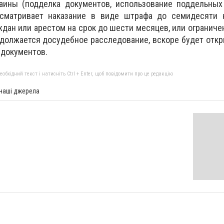
раины (подделка документов, использование поддельных
усматривает наказание в виде штрафа до семидесяти 
дан или арестом на срок до шести месяцев, или огранич
родолжается досудебное расследование, вскоре будет отк
 документов.
бхідний текст і натисніть Ctrl + Enter, щоб повідомити про це редакцію
 наші джерела