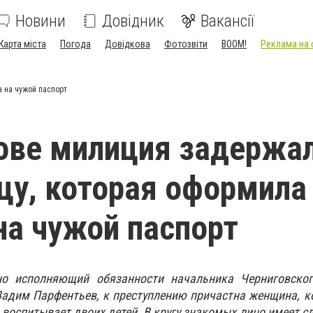
Новини
Довідник
Вакансії
Карта міста
Погода
Довідкова
Фотозвіти
BOOM!
Реклама на 
 на чужой паспорт
ове милиция задержа
у, которая оформила
на чужой паспорт
но исполняющий обязанности начальника Черниговског
Вадим Парфентьев, к преступлению причастна женщина, к
 воспитывает двоих детей. В кругу знакомых лицо имеет сл