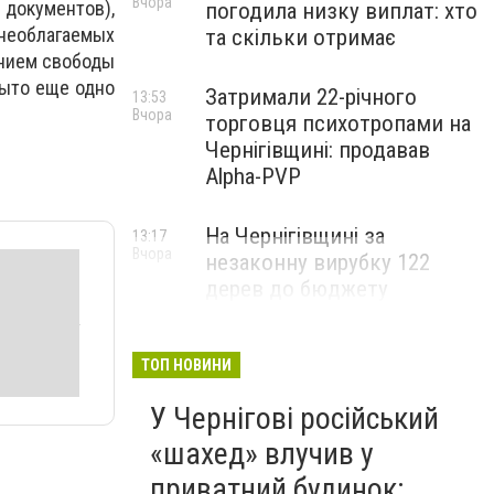
Вчора
 документов),
погодила низку виплат: хто
необлагаемых
та скільки отримає
ением свободы
рыто еще одно
Затримали 22-річного
13:53
Вчора
торговця психотропами на
Чернігівщині: продавав
Alpha-PVP
На Чернігівщині за
13:17
Вчора
незаконну вирубку 122
дерев до бюджету
сплатили понад 3 млн грн
ТОП НОВИНИ
У Чернігові російський
«шахед» влучив у
приватний будинок: