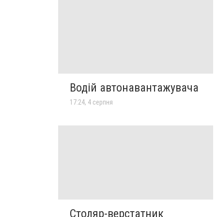
Водій автонавантажувача
17:24, 4 серпня
Столяр-верстатник