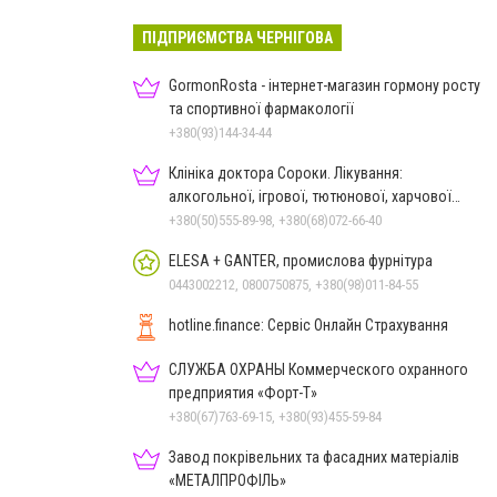
ПІДПРИЄМСТВА ЧЕРНІГОВА
GormonRosta - інтернет-магазин гормону росту
та спортивної фармакології
+380(93)144-34-44
Клініка доктора Сороки. Лікування:
алкогольної, ігрової, тютюнової, харчової
залежностей, неврозів т
+380(50)555-89-98, +380(68)072-66-40
ELESA + GANTER, промислова фурнітура
0443002212, 0800750875, +380(98)011-84-55
hotline.finance: Сервіс Онлайн Страхування
СЛУЖБА ОХРАНЫ Коммерческого охранного
предприятия «Форт-Т»
+380(67)763-69-15, +380(93)455-59-84
Завод покрівельних та фасадних матеріалів
«МЕТАЛПРОФІЛЬ»