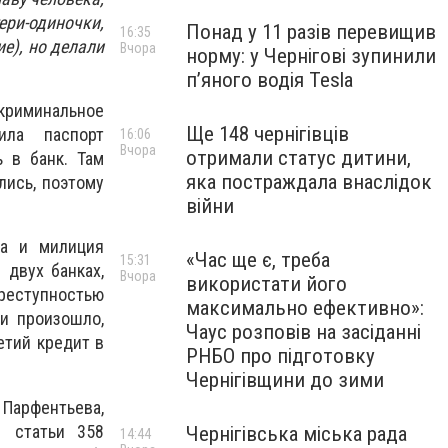
ери-одиночки,
Понад у 11 разів перевищив
16:35
е), но делали
Вчора
норму: у Чернігові зупинили
пʼяного водія Tesla
криминальное
Ще 148 чернігівців
ила паспорт
16:06
Вчора
отримали статус дитини,
 в банк. Там
яка постраждала внаслідок
лись, поэтому
війни
та и милиция
«Час ще є, треба
15:31
 двух банках,
Вчора
використати його
реступностью
максимально ефективно»:
 и произошло,
Чаус розповів на засіданні
етий кредит в
РНБО про підготовку
Чернігівщини до зими
Парфентьева,
1 статьи 358
Чернігівська міська рада
14:44