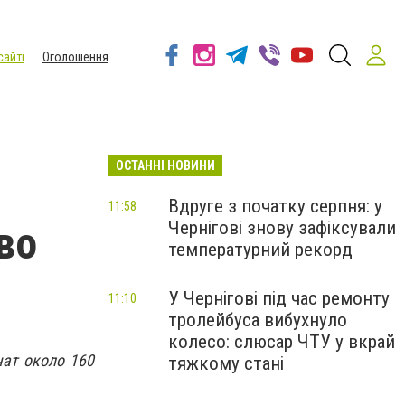
сайті
Оголошення
ОСТАННІ НОВИНИ
Вдруге з початку серпня: у
11:58
Чернігові знову зафіксували
во
температурний рекорд
У Чернігові під час ремонту
11:10
тролейбуса вибухнуло
колесо: слюсар ЧТУ у вкрай
чат около 160
тяжкому стані