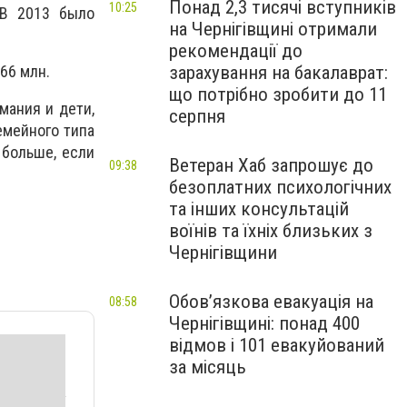
Понад 2,3 тисячі вступників
10:25
 В 2013 было
на Чернігівщині отримали
рекомендації до
зарахування на бакалаврат:
66 млн.
що потрібно зробити до 11
мания и дети,
серпня
емейного типа
 больше, если
Ветеран Хаб запрошує до
09:38
безоплатних психологічних
та інших консультацій
воїнів та їхніх близьких з
Чернігівщини
Обов’язкова евакуація на
08:58
Чернігівщині: понад 400
відмов і 101 евакуйований
за місяць