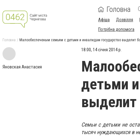
Головна
Афіша
Дозвілля
Потрібна допомога
Головна
Малообеспеченым семьям с детьми и инвалидам государство выделит б
18:00, 14 січня 2014 р.
Малообе
Яновская Анастасия
детьми и
выделит 
Семьи с детьми не оста
тысяч нуждающихся в не