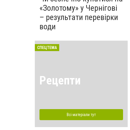
«Золотому» у Чернігові
– результати перевірки
води
СПЕЦТЕМА
Рецепти
Всі матеріали тут