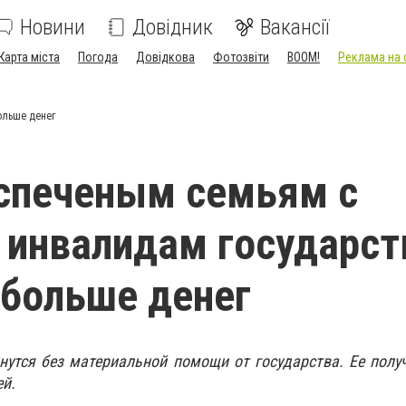
Новини
Довідник
Вакансії
Карта міста
Погода
Довідкова
Фотозвіти
BOOM!
Реклама на 
ольше денег
спеченым семьям с
 инвалидам государст
больше денег
нутся без материальной помощи от государства. Ее полу
й.