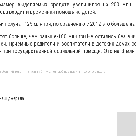
азмер выделяемых средств увеличился на 200 млн.
юда входит и временная помощь на детей.
получат 125 млн грн, по сравнению с 2012 это больше на 
ят больше, чем раньше-180 млн грн.Не остались без вни
ей. Приемные родители и воспитатели в детских домах с
 грн государственной социальной помощи. Это на 3 млн
.
бхідний текст і натисніть Ctrl + Enter, щоб повідомити про це редакцію
 наші джерела