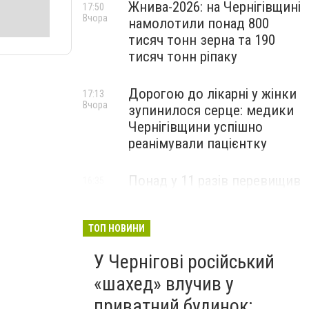
Жнива-2026: на Чернігівщині
17:50
Вчора
намолотили понад 800
тисяч тонн зерна та 190
тисяч тонн ріпаку
Дорогою до лікарні у жінки
17:13
Вчора
зупинилося серце: медики
Чернігівщини успішно
реанімували пацієнтку
Понад у 11 разів перевищив
16:35
Вчора
норму: у Чернігові зупинили
пʼяного водія Tesla
ТОП НОВИНИ
У Чернігові російський
«шахед» влучив у
приватний будинок: