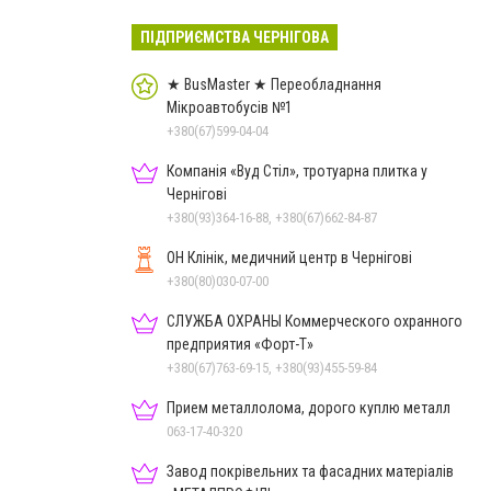
ПІДПРИЄМСТВА ЧЕРНІГОВА
★ BusMaster ★ Переобладнання
Мікроавтобусів №1
+380(67)599-04-04
Компанія «Вуд Стіл», тротуарна плитка у
Чернігові
+380(93)364-16-88, +380(67)662-84-87
ОН Клінік, медичний центр в Чернігові
+380(80)030-07-00
СЛУЖБА ОХРАНЫ Коммерческого охранного
предприятия «Форт-Т»
+380(67)763-69-15, +380(93)455-59-84
Прием металлолома, дорого куплю металл
063-17-40-320
Завод покрівельних та фасадних матеріалів